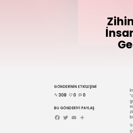
Zihin
İnsa
Ge
GÖNDERININ ETKILEŞIMI
İ
308
0
0
“
g
s
BU GÖNDERIYI PAYLAŞ
z
Facebook
Twitter
Email
Share
b
Y
ç