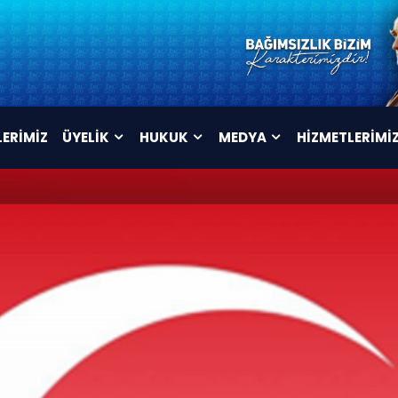
LERİMİZ
ÜYELİK
HUKUK
MEDYA
HİZMETLERİMİ
ÜYELİK FORMU
TÜZÜK
VİDEOLAR
İSTİFA FORMU
MAHKEME KARARLARI
AFİŞLER
TOPLU SÖZLEŞME
ARŞİV
METNİ