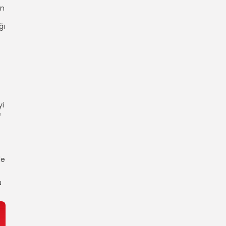
in
ğı
yi
e
de
u