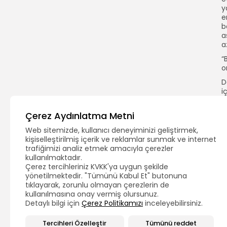
y
e
b
a
a
“
o
D
i
G
Çerez Aydınlatma Metni
e
b
Web sitemizde, kullanıcı deneyiminizi geliştirmek,
a
kişiselleştirilmiş içerik ve reklamlar sunmak ve internet
e
trafiğimizi analiz etmek amacıyla çerezler
i
kullanılmaktadır.
s
Çerez tercihleriniz KVKK'ya uygun şekilde
g
yönetilmektedir. "Tümünü Kabul Et" butonuna
D
tıklayarak, zorunlu olmayan çerezlerin de
h
kullanılmasına onay vermiş olursunuz.
Detaylı bilgi için
Çerez Politikamızı
inceleyebilirsiniz.
Tercihleri Özelleştir
Tümünü reddet