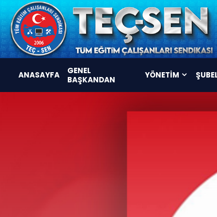
GENEL
ANASAYFA
YÖNETİM
ŞUBE
BAŞKANDAN
YÖNETİM KURULU
DENETLEME KURULU
DİSİPLİN KURULU
KOMİSYONLAR