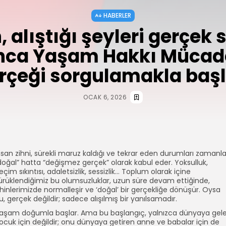
HABERLER
, alıştığı şeyleri gerçek 
nca Yaşam Hakkı Mücade
rçeği sorgulamakla başl
OCAK 6, 2026
nsan zihni, sürekli maruz kaldığı ve tekrar eden durumları zamanl
doğal” hatta “değişmez gerçek” olarak kabul eder. Yoksulluk,
eçim sıkıntısı, adaletsizlik, sessizlik… Toplum olarak içine
ürüklendiğimiz bu olumsuzluklar, uzun süre devam ettiğinde,
ihinlerimizde normalleşir ve ‘doğal’ bir gerçekliğe dönüşür. Oysa
u, gerçek değildir; sadece alışılmış bir yanılsamadır.
aşam doğumla başlar. Ama bu başlangıç, yalnızca dünyaya gel
ocuk için değildir; onu dünyaya getiren anne ve babalar için de