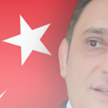
YER DEĞİŞTİRME
TALEBİ
KARŞILANMAYAN
PERSONELE BECAYİŞ...
AĞUSTOS 3, 2026
HABERLER
ANKARA 2. NOLU
ŞUBESİ 1. OLAĞAN...
TEMMUZ 31, 2026
BIZI TAKIP