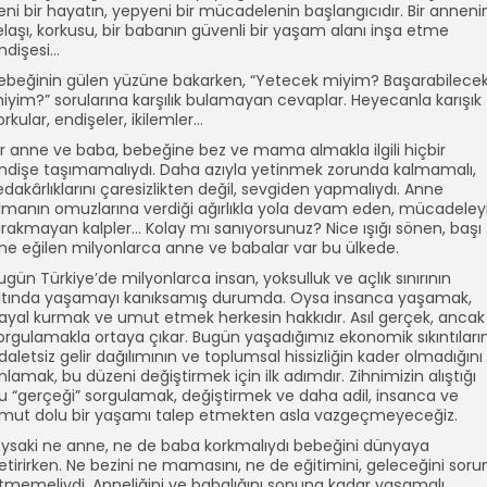
eni bir hayatın, yepyeni bir mücadelenin başlangıcıdır. Bir anneni
elaşı, korkusu, bir babanın güvenli bir yaşam alanı inşa etme
ndişesi…
ebeğinin gülen yüzüne bakarken, “Yetecek miyim? Başarabilece
iyim?” sorularına karşılık bulamayan cevaplar. Heyecanla karışık
orkular, endişeler, ikilemler…
ir anne ve baba, bebeğine bez ve mama almakla ilgili hiçbir
ndişe taşımamalıydı. Daha azıyla yetinmek zorunda kalmamalı,
edakârlıklarını çaresizlikten değil, sevgiden yapmalıydı. Anne
lmanın omuzlarına verdiği ağırlıkla yola devam eden, mücadeley
ırakmayan kalpler… Kolay mı sanıyorsunuz? Nice ışığı sönen, başı
ne eğilen milyonlarca anne ve babalar var bu ülkede.
ugün Türkiye’de milyonlarca insan, yoksulluk ve açlık sınırının
ltında yaşamayı kanıksamış durumda. Oysa insanca yaşamak,
ayal kurmak ve umut etmek herkesin hakkıdır. Asıl gerçek, ancak
orgulamakla ortaya çıkar. Bugün yaşadığımız ekonomik sıkıntıların
daletsiz gelir dağılımının ve toplumsal hissizliğin kader olmadığını
nlamak, bu düzeni değiştirmek için ilk adımdır. Zihnimizin alıştığı
u “gerçeği” sorgulamak, değiştirmek ve daha adil, insanca ve
mut dolu bir yaşamı talep etmekten asla vazgeçmeyeceğiz.
ysaki ne anne, ne de baba korkmalıydı bebeğini dünyaya
etirirken. Ne bezini ne mamasını, ne de eğitimini, geleceğini soru
tmemeliydi. Anneliğini ve babalığını sonuna kadar yaşamalı,