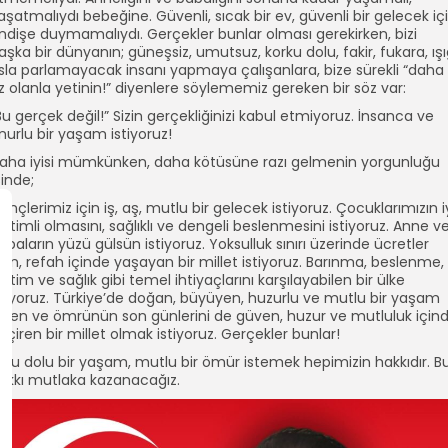
aşatmalıydı bebeğine. Güvenli, sıcak bir ev, güvenli bir gelecek iç
ndişe duymamalıydı. Gerçekler bunlar olması gerekirken, bizi
aşka bir dünyanın; güneşsiz, umutsuz, korku dolu, fakir, fukara, ışı
sla parlamayacak insanı yapmaya çalışanlara, bize sürekli “daha
z olanla yetinin!” diyenlere söylememiz gereken bir söz var:
Bu gerçek değil!” Sizin gerçekliğinizi kabul etmiyoruz. İnsanca ve
nurlu bir yaşam istiyoruz!
aha iyisi mümkünken, daha kötüsüne razı gelmenin yorgunluğu
çinde;
ençlerimiz için iş, aş, mutlu bir gelecek istiyoruz. Çocuklarımızın i
ğitimli olmasını, sağlıklı ve dengeli beslenmesini istiyoruz. Anne v
abaların yüzü gülsün istiyoruz. Yoksulluk sınırı üzerinde ücretler
lan, refah içinde yaşayan bir millet istiyoruz. Barınma, beslenme,
ğitim ve sağlık gibi temel ihtiyaçlarını karşılayabilen bir ülke
stiyoruz. Türkiye’de doğan, büyüyen, huzurlu ve mutlu bir yaşam
üren ve ömrünün son günlerini de güven, huzur ve mutluluk için
eçiren bir millet olmak istiyoruz. Gerçekler bunlar!
olu dolu bir yaşam, mutlu bir ömür istemek hepimizin hakkıdır. B
akkı mutlaka kazanacağız.