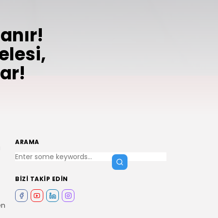
sanır!
lesi,
ar!
ARAMA
a
BIZI TAKIP EDIN
en