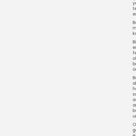
y
t
e
B
m
k
B
e
f
o
b
ö
B
a
h
s
a
a
b
u
O
g
e