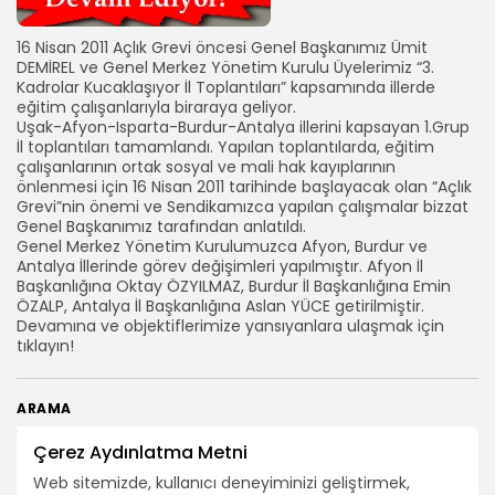
16 Nisan 2011 Açlık Grevi öncesi Genel Başkanımız Ümit
DEMİREL ve Genel Merkez Yönetim Kurulu Üyelerimiz “3.
Kadrolar Kucaklaşıyor İl Toplantıları” kapsamında illerde
eğitim çalışanlarıyla biraraya geliyor.
Uşak-Afyon-Isparta-Burdur-Antalya illerini kapsayan 1.Grup
İl toplantıları tamamlandı. Yapılan toplantılarda, eğitim
çalışanlarının ortak sosyal ve mali hak kayıplarının
önlenmesi için 16 Nisan 2011 tarihinde başlayacak olan “Açlık
Grevi”nin önemi ve Sendikamızca yapılan çalışmalar bizzat
Genel Başkanımız tarafından anlatıldı.
Genel Merkez Yönetim Kurulumuzca Afyon, Burdur ve
Antalya İllerinde görev değişimleri yapılmıştır. Afyon İl
Başkanlığına Oktay ÖZYILMAZ, Burdur İl Başkanlığına Emin
ÖZALP, Antalya İl Başkanlığına Aslan YÜCE getirilmiştir.
Devamına ve objektiflerimize yansıyanlara ulaşmak için
tıklayın!
ARAMA
Çerez Aydınlatma Metni
BIZI TAKIP EDIN
Web sitemizde, kullanıcı deneyiminizi geliştirmek,