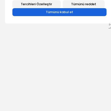
E
Tercihleri Özelleştir
Tümünü reddet
ç
p
Tümünü kabul et
h
o
T
o
e
v
ç
M
s
D
S
S
C
M
B
T