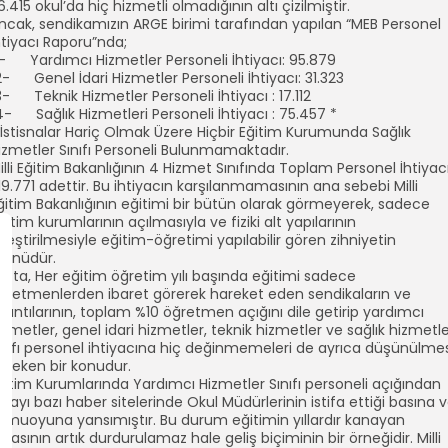
6.415 okul’da hiç hizmetli olmadığının altı çizilmiştir.
ncak, sendikamızın ARGE birimi tarafından yapılan “MEB Personel
htiyacı Raporu”nda;
1- Yardımcı Hizmetler Personeli İhtiyacı: 95.879
2- Genel İdari Hizmetler Personeli İhtiyacı: 31.323
3- Teknik Hizmetler Personeli İhtiyacı : 17.112
4- Sağlık Hizmetleri Personeli İhtiyacı : 75.457 *
 İstisnalar Hariç Olmak Üzere Hiçbir Eğitim Kurumunda Sağlık
izmetler Sınıfı Personeli Bulunmamaktadır.
illi Eğitim Bakanlığının 4 Hizmet Sınıfında Toplam Personel İhtiyac
19.771 adettir. Bu ihtiyacın karşılanmamasının ana sebebi Milli
ğitim Bakanlığının eğitimi bir bütün olarak görmeyerek, sadece
ğitim kurumlarının açılmasıyla ve fiziki alt yapılarının
yileştirilmesiyle eğitim-öğretimi yapılabilir gören zihniyetin
rünüdür.
atta, Her eğitim öğretim yılı başında eğitimi sadece
ğretmenlerden ibaret görerek hareket eden sendikaların ve
zantılarının, toplam %10 öğretmen açığını dile getirip yardımcı
izmetler, genel idari hizmetler, teknik hizmetler ve sağlık hizmetl
ınıfı personel ihtiyacına hiç değinmemeleri de ayrıca düşünülmes
ereken bir konudur.
ğitim Kurumlarında Yardımcı Hizmetler Sınıfı personeli açığından
olayı bazı haber sitelerinde Okul Müdürlerinin istifa ettiği basına 
omuoyuna yansımıştır. Bu durum eğitimin yıllardır kanayan
arasının artık durdurulamaz hale geliş biçiminin bir örneğidir. Milli