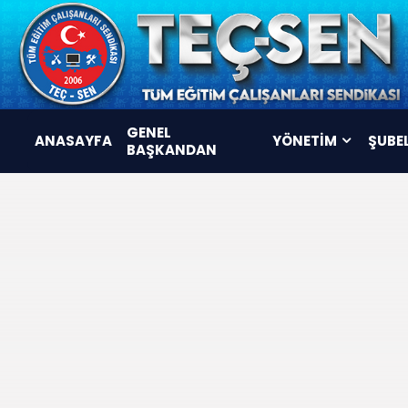
GENEL
ANASAYFA
YÖNETİM
ŞUBE
BAŞKANDAN
YÖNETİM KURULU
DENETLEME KURULU
DİSİPLİN KURULU
KOMİSYONLAR