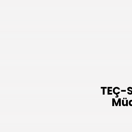
TEÇ-S
Müd