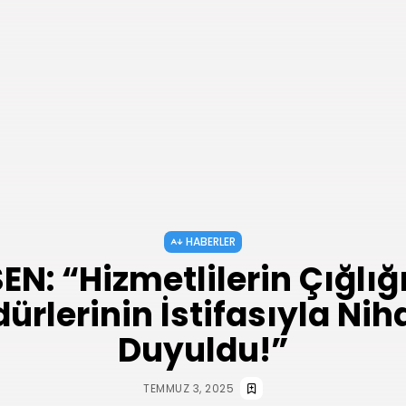
HABERLER
EN: “Hizmetlilerin Çığlığı
ürlerinin İstifasıyla Nih
Duyuldu!”
TEMMUZ 3, 2025