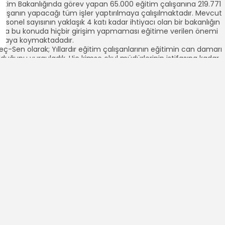
ğitim Bakanlığında görev yapan 65.000 eğitim çalışanına 219.771
alışanın yapacağı tüm işler yaptırılmaya çalışılmaktadır. Mevcut
ersonel sayısının yaklaşık 4 katı kadar ihtiyacı olan bir bakanlığın
ala bu konuda hiçbir girişim yapmaması eğitime verilen önemi
rtaya koymaktadadır.
eç-Sen olarak; Yıllardır eğitim çalışanlarının eğitimin can damarı
lduğunu vurguladık. Hiç kimse okul müdürlerinin istifasına kadar
ğitim çalışanlarının eğitimin can damarı olduğunun farkına
armadı!. Taki okul ve kurumlarda görev yapan bir tek eğitim
alışanı kalmayana kadar…
illi Eğitim Bakanlığınca acilen bu tıkanıklığın giderilmesi için KPSS
ınavını kazanan adaylar arasından personel alımı için Başbakanlık
evlet Personel Başkanlığından kadro talebinde bulunulması
endikamızın talebidir.
on söz olarak eğitim çalışanı Milli Eğitim Bakanlığının can damarıdı
an damarı kesilen hiçbir kalp (Okul Müdürü, İl/İlçe Milli Eğitim
üdürü, Daire Başkanı, Genel Müdür, Müsteşar ve Milli Eğitim
akanı=EĞİTİM) yaşayamaz.
EÇ-SEN GENEL MERKEZİ