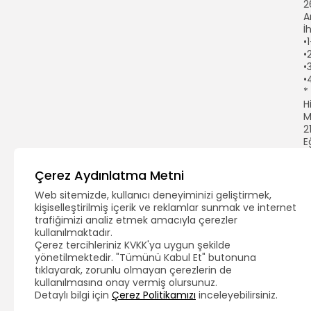
2
A
İ
•
•
•
•
*
H
M
2
E
e
i
Çerez Aydınlatma Metni
ü
H
Web sitemizde, kullanıcı deneyiminizi geliştirmek,
ö
kişiselleştirilmiş içerik ve reklamlar sunmak ve internet
u
trafiğimizi analiz etmek amacıyla çerezler
h
kullanılmaktadır.
s
Çerez tercihleriniz KVKK'ya uygun şekilde
g
yönetilmektedir. "Tümünü Kabul Et" butonuna
E
tıklayarak, zorunlu olmayan çerezlerin de
d
kullanılmasına onay vermiş olursunuz.
k
Detaylı bilgi için
Çerez Politikamızı
inceleyebilirsiniz.
y