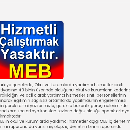
ürkiye genelinde, Okul ve kurumlarda yardımcı hizmetler sınıfı
htiyacının 40 binin üzerinde olduğunu, okul ve kurumların kaderin
ırakıldığını ve acil olarak yardımcı hizmetler sınıfı personellerinin
lınarak eğitimin sağlıksız ortamlarda yapılmasının engellenmesi
çin gerek resmi yazılarımızla, gerekse bakanlık görüşmelerimizde
endikamızca ortaya konulan tezlerin doğru olduğu apacık ortaya
ıkmaktadır.
EB’in okul ve kurumlarda yardımcı hizmetler açığı MEB iç deneti
irimi raporuna da yansımış olup, iç denetim birimi raporunda