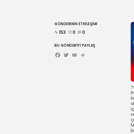
GÖNDERININ ETKILEŞIMI
153
0
0
BU GÖNDERIYI PAYLAŞ
Facebook
Twitter
Email
Share
T
i
b
a
i
s
ç
M
b