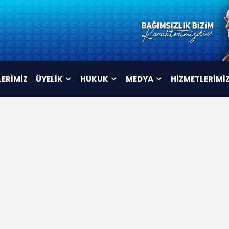
LERİMİZ
ÜYELİK
HUKUK
MEDYA
HİZMETLERİMİ
ÜYELİK FORMU
TÜZÜK
VİDEOLAR
İSTİFA FORMU
MAHKEME KARARLARI
AFİŞLER
TOPLU SÖZLEŞME
ARŞİV
METNİ