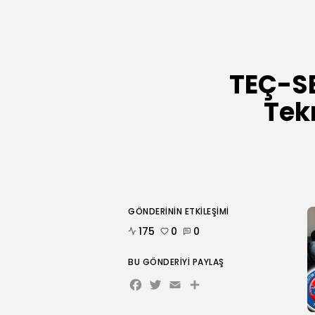
TEÇ-SE
Tek
GÖNDERININ ETKILEŞIMI
175
0
0
BU GÖNDERIYI PAYLAŞ
Facebook
Twitter
Email