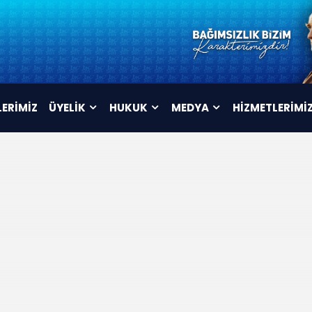
LERİMİZ
ÜYELİK
HUKUK
MEDYA
HİZMETLERİMİ
ÜYELİK FORMU
TÜZÜK
VİDEOLAR
İSTİFA FORMU
MAHKEME KARARLARI
AFİŞLER
TOPLU SÖZLEŞME
ARŞİV
METNİ