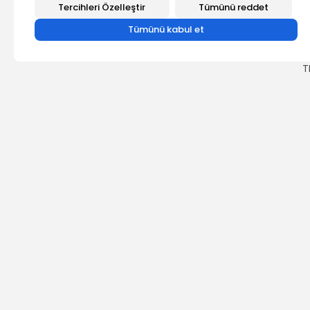
d
Tercihleri Özelleştir
Tümünü reddet
K
Tümünü kabul et
N
a
k
T
ÖNCEKİ İÇERİK
TEÇ-SEN : "Aksaray 
Kuruldu."
HABERLER
2026 Bütün hakları TEÇ-SEN'e aittir.