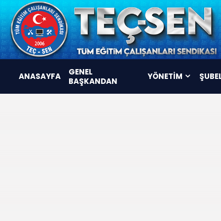
GENEL
ANASAYFA
YÖNETİM
ŞUBE
BAŞKANDAN
YÖNETİM KURULU
DENETLEME KURULU
DİSİPLİN KURULU
KOMİSYONLAR