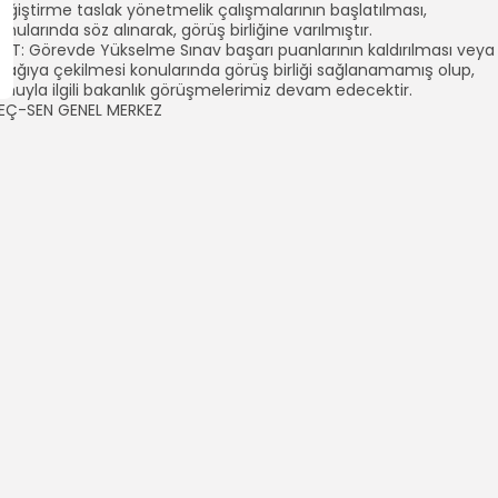
eğiştirme taslak yönetmelik çalışmalarının başlatılması,
onularında söz alınarak, görüş birliğine varılmıştır.
OT: Görevde Yükselme Sınav başarı puanlarının kaldırılması veya
şağıya çekilmesi konularında görüş birliği sağlanamamış olup,
onuyla ilgili bakanlık görüşmelerimiz devam edecektir.
EÇ-SEN GENEL MERKEZ
İl Başkanlığımız
Teç-Sen: "Eğit
Sorununu Çözecek