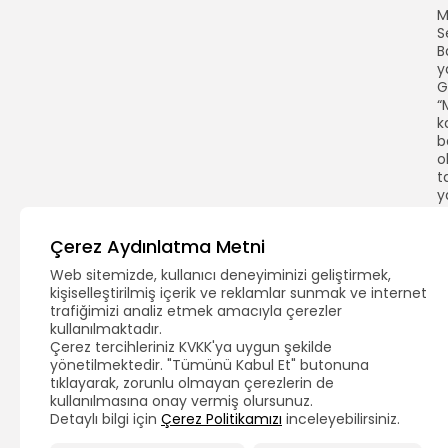
M
S
B
y
G
“
k
b
o
t
y
t
h
Çerez Aydınlatma Metni
g
v
Web sitemizde, kullanıcı deneyiminizi geliştirmek,
Y
kişiselleştirilmiş içerik ve reklamlar sunmak ve internet
S
trafiğimizi analiz etmek amacıyla çerezler
Y
kullanılmaktadır.
1
Çerez tercihleriniz KVKK'ya uygun şekilde
k
yönetilmektedir. "Tümünü Kabul Et" butonuna
t
tıklayarak, zorunlu olmayan çerezlerin de
kullanılmasına onay vermiş olursunuz.
2
Detaylı bilgi için
Çerez Politikamızı
inceleyebilirsiniz.
i
3