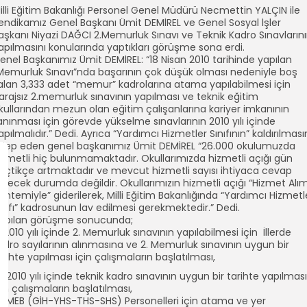
illi Eğitim Bakanlığı Personel Genel Müdürü Necmettin YALÇIN ile
endikamız Genel Başkanı Ümit DEMİREL ve Genel Sosyal İşler
aşkanı Niyazi DAĞCI 2.Memurluk Sınavı ve Teknik Kadro Sınavların
apılmasını konularında yaptıkları görüşme sona erdi.
enel Başkanımız Ümit DEMİREL: “18 Nisan 2010 tarihinde yapılan
Memurluk Sınavı”nda başarının çok düşük olması nedeniyle boş
alan 3,333 adet “memur” kadrolarına atama yapılabilmesi için
arajsız 2.memurluk sınavının yapılması ve teknik eğitim
kullarından mezun olan eğitim çalışanlarına kariyer imkanının
anınması için görevde yükselme sınavlarının 2010 yılı içinde
apılmalıdır.” Dedi. Ayrıca “Yardımcı Hizmetler Sınıfının” kaldırılması
alep eden genel başkanımız Ümit DEMİREL “26.000 okulumuzda
izmetli hiç bulunmamaktadır. Okullarımızda hizmetli açığı gün
eçtikçe artmaktadır ve mevcut hizmetli sayısı ihtiyaca cevap
erecek durumda değildir. Okullarımızın hizmetli açığı “Hizmet Alım
öntemiyle” giderilerek, Milli Eğitim Bakanlığında “Yardımcı Hizmetl
ınıfı” kadrosunun lav edilmesi gerekmektedir.” Dedi.
apılan görüşme sonucunda;
- 2010 yılı içinde 2. Memurluk sınavının yapılabilmesi için İllerde
adro sayılarının alınmasına ve 2. Memurluk sınavının uygun bir
arihte yapılması için çalışmaların başlatılması,
-2010 yılı içinde teknik kadro sınavının uygun bir tarihte yapılması
çin çalışmaların başlatılması,
- MEB (GİH-YHS-THS-SHS) Personelleri için atama ve yer