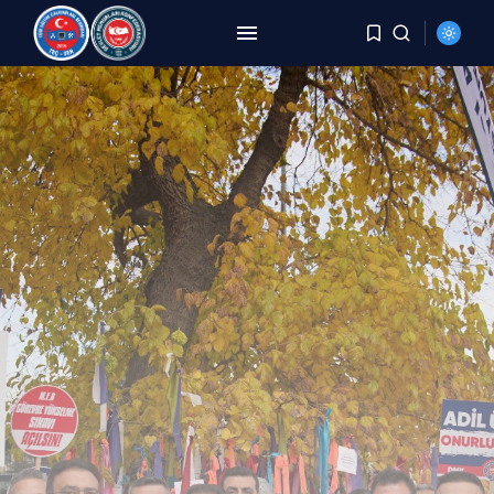
ARAMA
SON HABERLER
HABERLER
8 Yıldır Aynı Kriz, Aynı
Yorgunluk,...
AĞUSTOS 6, 2026
HABERLER
DEMİREL: TÜİK Rakam Yazıyor,
Millet Bedel...
AĞUSTOS 4, 2026
HABERLER
YER DEĞİŞTİRME TALEBİ
KARŞILANMAYAN PERSONELE
BECAYİŞ...