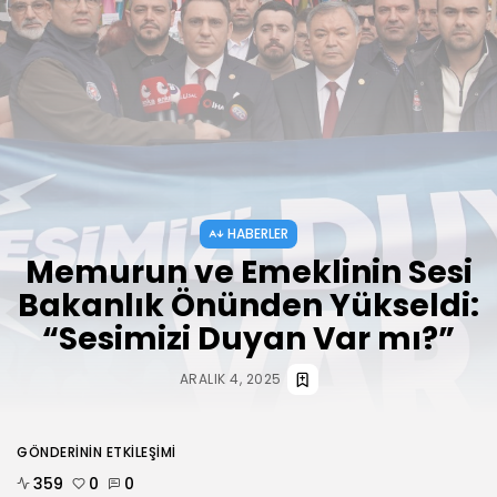
AĞUSTOS 3, 2026
HABERLER
ANKARA 2. NOLU ŞUBESİ 1.
OLAĞAN...
TEMMUZ 31, 2026
BIZI TAKIP
HABERLER
Memurun ve Emeklinin Sesi
Bakanlık Önünden Yükseldi:
“Sesimizi Duyan Var mı?”
ARALIK 4, 2025
GÖNDERININ ETKILEŞIMI
359
0
0