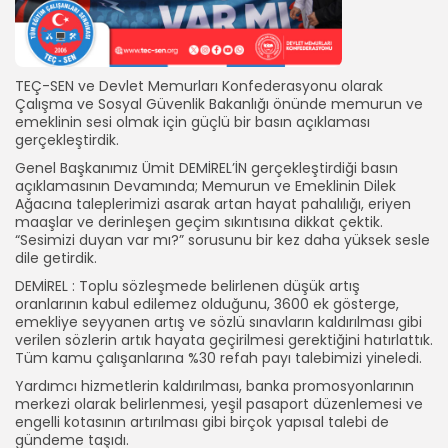
TEÇ-SEN ve Devlet Memurları Konfederasyonu olarak
Çalışma ve Sosyal Güvenlik Bakanlığı önünde memurun ve
emeklinin sesi olmak için güçlü bir basın açıklaması
gerçekleştirdik.
Genel Başkanımız Ümit DEMİREL’İN gerçekleştirdiği basın
açıklamasının Devamında; Memurun ve Emeklinin Dilek
Ağacına taleplerimizi asarak artan hayat pahalılığı, eriyen
maaşlar ve derinleşen geçim sıkıntısına dikkat çektik.
“Sesimizi duyan var mı?” sorusunu bir kez daha yüksek sesle
dile getirdik.
DEMİREL : Toplu sözleşmede belirlenen düşük artış
oranlarının kabul edilemez olduğunu, 3600 ek gösterge,
emekliye seyyanen artış ve sözlü sınavların kaldırılması gibi
verilen sözlerin artık hayata geçirilmesi gerektiğini hatırlattık.
Tüm kamu çalışanlarına %30 refah payı talebimizi yineledi.
Yardımcı hizmetlerin kaldırılması, banka promosyonlarının
merkezi olarak belirlenmesi, yeşil pasaport düzenlemesi ve
engelli kotasının artırılması gibi birçok yapısal talebi de
gündeme taşıdı.