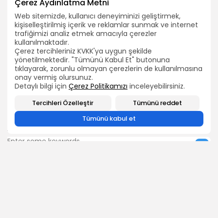
Çerez Aydınlatma Metni
Web sitemizde, kullanıcı deneyiminizi geliştirmek,
kişiselleştirilmiş içerik ve reklamlar sunmak ve internet
trafiğimizi analiz etmek amacıyla çerezler
kullanılmaktadır.
Çerez tercihleriniz KVKK'ya uygun şekilde
yönetilmektedir. "Tümünü Kabul Et" butonuna
2026 Bütün hakları TEÇ-SEN'e aittir.
tıklayarak, zorunlu olmayan çerezlerin de kullanılmasına
onay vermiş olursunuz.
Detaylı bilgi için
Çerez Politikamızı
inceleyebilirsiniz.
Tercihleri Özelleştir
Tümünü reddet
Tümünü kabul et
ARAMA
BIZI TAKIP EDIN
0