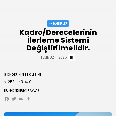
AĞUSTOS 3, 2026
HABERLER
ANKARA 2. NOLU ŞUBESİ 1.
OLAĞAN...
HABERLER
TEMMUZ 31, 2026
Kadro/Derecelerinin
İlerleme Sistemi
BIZI TAKIP
Değiştirilmelidir.
TEMMUZ 4, 2025
GÖNDERININ ETKILEŞIMI
258
0
0
BU GÖNDERIYI PAYLAŞ
Facebook
Twitter
Email
Share