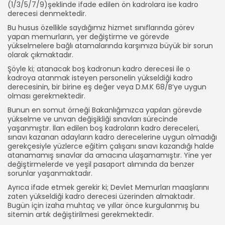
(1/3/5/7/9)şeklinde ifade edilen ön kadrolara ise kadro
derecesi denmektedir.
Bu husus özellikle saydığımız hizmet sınıflarında görev
yapan memurların, yer değiştirme ve görevde
yükselmelere bağlı atamalarında karşımıza büyük bir sorun
olarak çıkmaktadır.
Şöyle ki; atanacak boş kadronun kadro derecesi ile o
kadroya atanmak isteyen personelin yükseldiği kadro
derecesinin, bir birine eş değer veya D.M.K 68/B’ye uygun
olması gerekmektedir.
Bunun en somut örneği Bakanlığımızca yapılan görevde
yükselme ve unvan değişikliği sınavları sürecinde
yaşanmıştır. İlan edilen boş kadroların kadro dereceleri,
sınavı kazanan adayların kadro derecelerine uygun olmadığı
gerekçesiyle yüzlerce eğitim çalışanı sınavı kazandığı halde
atanamamış sınavlar da amacına ulaşamamıştır. Yine yer
değiştirmelerde ve yeşil pasaport alımında da benzer
sorunlar yaşanmaktadır.
Ayrıca ifade etmek gerekir ki; Devlet Memurları maaşlarını
zaten yükseldiği kadro derecesi üzerinden almaktadır.
Bugün için izaha muhtaç ve yıllar önce kurgulanmış bu
sitemin artık değiştirilmesi gerekmektedir.