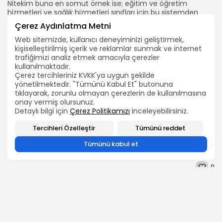
Nitekim buna en somut örnek ise; eğitim ve öğretim
hizmetleri ve sağlık hizmetleri sınıfları için bu sistemden
yıllar önce vaz geçilmiştir.
Çerez Aydınlatma Metni
Bu nedenle; iki ayrı kadro derecesi uygulaması teke
Web sitemizde, kullanıcı deneyiminizi geliştirmek,
indirilmeli, boş kadro derecesi/yükseldiği kadro derecesi
kişiselleştirilmiş içerik ve reklamlar sunmak ve internet
durumu ortadan kaldırılmalıdır.
trafiğimizi analiz etmek amacıyla çerezler
kullanılmaktadır.
TEÇ-SEN GENEL MERKEZİ
Çerez tercihleriniz KVKK'ya uygun şekilde
yönetilmektedir. "Tümünü Kabul Et" butonuna
tıklayarak, zorunlu olmayan çerezlerin de kullanılmasına
ARAMA
2026 Bütün hakları TEÇ-SEN'e aittir.
onay vermiş olursunuz.
Detaylı bilgi için
Çerez Politikamızı
inceleyebilirsiniz.
BIZI TAKIP EDIN
Tercihleri Özelleştir
Tümünü reddet
Tümünü kabul et
0
SONRAKİ İÇERİK
ÖNCEKİ İÇERİK
Aşçı,Berber,Terzi Vb
DEMİREL : "Zamlar ve
Kadroların Teknik