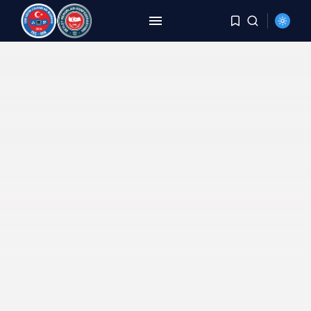
ARAMA
SON HABERLER
HABERLER
8 Yıldır Aynı Kriz, Aynı
Yorgunluk,...
AĞUSTOS 6, 2026
HABERLER
DEMİREL: TÜİK Rakam Yazıyor,
Millet Bedel...
AĞUSTOS 4, 2026
HABERLER
YER DEĞİŞTİRME TALEBİ
KARŞILANMAYAN PERSONELE
BECAYİŞ...