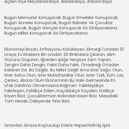
Açılsın Diye Meydanlardayız. Alanlardayız, Ankara’dayız.
Bugün Memurlar Konuşacak, Bugün Emekliler Konuşacak,
Bugün Anneler Konuşacak, Bugün Babalar Ve Çocuklar
Konuşacak, Bugün Gençler Konuşacak Siz Dinliyeceksiniz.
Bugün Millet Konuşacak Siz Dinliyeceksiniz.
Ekonomiyi Bozan, Enflasyonu Körükleyen, Ekmeği 1 Liradan 10
Liraya, Ev Kiralarını Bin Liradan 20 Binliralara Çıkaran, Alım
Gücünü Düşüren, İğneden İpliğe Herşeye Zam Yapan,
Zengini Daha Zengin, Fakiri Daha Fakir, Ortadireği Ortadan
Kaldıran Da Biz Değiliz. Bu Millet Değil! Ama İster Sağcı Olun,
İster Solcu Olun, İster Muhafazakar Olun. İster Türk, Kürt, Laz,
Çerkez, Abaza Olun! Ekonominin Bu Hale Gelmesinde En
Ufak Dahlimiz Olmamasına Rağmen Fakirleştikçe
Fakirleşen, Ezildikçe Ezilen, Küçüldükçe Küçülen, Eridikçe
Eriyen Biziz. Çocuklarımızın Rızkından Kısan Biziz. Masadaki
Tüm Hesabı Ödeyende Yine Biziz.
Sınavdan Sınava Koşturulup Evlere Hapsettirilmiş İşsiz