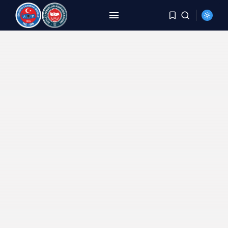
ARAMA
SON HABERLER
HABERLER
8 Yıldır Aynı Kriz, Aynı
Yorgunluk,...
AĞUSTOS 6, 2026
HABERLER
DEMİREL: TÜİK Rakam Yazıyor,
Millet Bedel...
AĞUSTOS 4, 2026