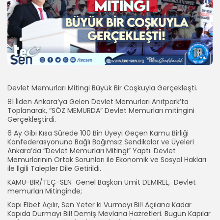
Devlet Memurları Mitingi Büyük Bir Coşkuyla Gerçekleşti.
81 İlden Ankara’ya Gelen Devlet Memurları Anıtpark’ta
Toplanarak, “SÖZ MEMURDA” Devlet Memurları mitingini
Gerçekleştirdi.
6 Ay Gibi Kısa Sürede 100 Bin Üyeyi Geçen Kamu Birliği
Konfederasyonuna Bağlı Bağımsız Sendikalar ve Üyeleri
Ankara’da “Devlet Memurları Mitingi” Yaptı. Devlet
Memurlarının Ortak Sorunları ile Ekonomik ve Sosyal Hakları
ile İlgili Talepler Dile Getirildi.
KAMU-BİR/TEÇ-SEN Genel Başkan Ümit DEMİREL, Devlet
memurları Mitinginde;
Kapı Elbet Açılır, Sen Yeter ki Vurmayı Bil! Açılana Kadar
Kapıda Durmayı Bil! Demiş Mevlana Hazretleri. Bugün Kapılar