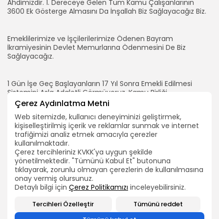
Ahdimizdir. 1. Dereceye Gelen Tüm Kamu Çalışanlarının
3600 Ek Gösterge Almasını Da İnşallah Biz Sağlayacağız Biz.
Emeklilerimize ve İşçilerilerimize Ödenen Bayram
İkramiyesinin Devlet Memurlarına Ödenmesini De Biz
Sağlayacağız.
1 Gün İşe Geç Başlayanların 17 Yıl Sonra Emekli Edilmesi
Sistemini Asla Adaletli Görmüyoruz. Kamu Birliği
Konfederasyonu Olarak Kademeli Emeklilik Sisteminin
Çerez Aydınlatma Metni
2026 Bütün hakları TEÇ-SEN'e aittir.
Kurulmasını Da Biz Sağlayacağız.
Web sitemizde, kullanıcı deneyiminizi geliştirmek,
kişiselleştirilmiş içerik ve reklamlar sunmak ve internet
trafiğimizi analiz etmek amacıyla çerezler
Eğitim Hazırlık Ödeneğinin Eğitim Çalışanlarının Tamamına
kullanılmaktadır.
Ödenmesi, Eğitim Çalışanlarınında Sınavlarda Salon Başkanı
Çerez tercihleriniz KVKK'ya uygun şekilde
Ve Gözcüsü Olmasını Da İnşallah Biz Başaracağız.
yönetilmektedir. "Tümünü Kabul Et" butonuna
tıklayarak, zorunlu olmayan çerezlerin de kullanılmasına
onay vermiş olursunuz.
Sözlü Sınavın Kaldırılmasını, Memur Öğretmenlerin Sınıflarına
Detaylı bilgi için
Çerez Politikamızı
inceleyebilirsiniz.
Ve Öğrencilerine Kavuşmasını, Teknik Kadro Meslek
Kanununun Çıkarılmasını, Aşçılarımızın Teknik Kadroya
Tercihleri Özelleştir
Tümünü reddet
Geçirilmesini, 10 Yıllık Hizmeti Olan Devlet Memurlarına Yeşil
Pasaport Verilmesini Ve Kamuda Sözleşmeli, Kadrolu Ve