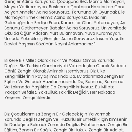
Gençler Adına Soruyoruz. Çocuğuna Bez, Mama Alamayan,
Meyve Yediremeyen, Beslenme Çantasını Hazırlarken Canı
Acıyan Anneler Adına Soruyoruz. Torununa Bir Oyuncak Bile
Alamayan Emeklilerimiz Adına Soruyoruz. Evladının
Geleceğinden Endişe Eden, Karamsar Olan, Yetemeyen, Ay
Sonunu Getiremeyen Babalar Adına Soruyoruz. Üniversitede,
Okulda Öğün Atlatan, Yurt Bulamayan, Yuva Kuramayan,
Umudu Yokedilmiş Gençler Adına Soruyoruz. İnsanı Yaşatki
Devlet Yaşasın Sözünün Neyini Anlamadınız?
Bi Kere Biz Millet Olarak Fakir Ve Yoksul Olmak Zorunda
Değiliz! Biz Türkiye Cumhuriyeti Vatandaşları Olarak Sadece
Gönlü Zengin Olarak Anılmak İstemiyoruz. Biz Ülke
Zenginliklerinin Paylaşılmasında Da, Evlatlarımıza Zengin Bir
Eğitim Ve Gelecek Hazırlanmasında Da, Barınma, Bürünme
Ve Lokmada, Yaşlılıkta Da Zenginlik İstiyoruz. Bu Millete
Yakışan Sefalet, Yoksulluk, Fakirlik Değildir. Her Noktada
Yeşeren Zenginliklerdir.
Biz Çocuklarımıza Zengin Bir Gelecek İçin Yalvarmak
Zorunda Değiliz! Zengin Ve Huzurlu Bir Emeklilik İçin Kimsenin
İki Dudağına Bakmak Zorunda Değiliz. Evlatlarımıza Zengin Bir
Eğitim, Zengin Bir Sağlık, Zengin Bir Hukuk, Zengin Bir Adalet,