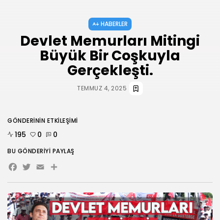
HABERLER
Devlet Memurları Mitingi
Büyük Bir Coşkuyla
Gerçekleşti.
TEMMUZ 4, 2025
GÖNDERININ ETKILEŞIMI
195
0
0
BU GÖNDERIYI PAYLAŞ
Facebook
Twitter
Email
Share