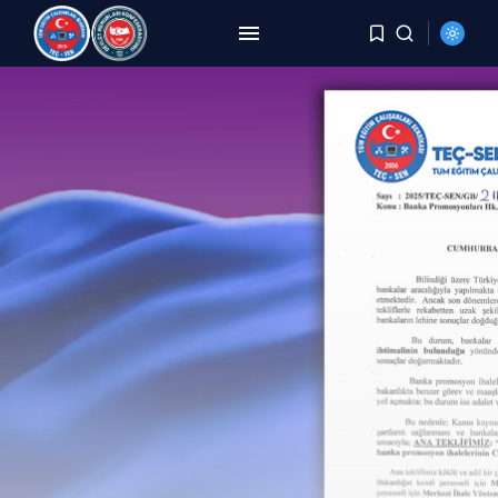
ARAMA
SON HABERLER
HABERLER
8 Yıldır Aynı Kriz, Aynı
Yorgunluk,...
AĞUSTOS 6, 2026
HABERLER
DEMİREL: TÜİK Rakam Yazıyor,
Millet Bedel...
AĞUSTOS 4, 2026
HABERLER
YER DEĞİŞTİRME TALEBİ
KARŞILANMAYAN PERSONELE
BECAYİŞ...