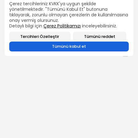
Çerez tercihleriniz KVKK'ya uygun şekilde
ARAMA
yönetilmektedir. "Tümünü Kabul Et" butonuna
tıklayarak, zorunlu olmayan çerezlerin de kullanılmasına
2026 Bütün hakları TEÇ-SEN'e aittir.
onay vermiş olursunuz.
Detaylı bilgi için
Çerez Politikamızı
inceleyebilirsiniz.
BIZI TAKIP EDIN
Tercihleri Özelleştir
Tümünü reddet
Tümünü kabul et
0
ÖNCEKİ İÇERİK
SONRAKİ İÇERİK
‘BANKA PROMOSYON
TEÇ-SEN DİLEKÇE
ANLAŞMALARI VE
EYLEMİ
KARTELLEŞME!
HABERLER
HABERLER
2026 Bütün hakları TEÇ-SEN'e aittir.