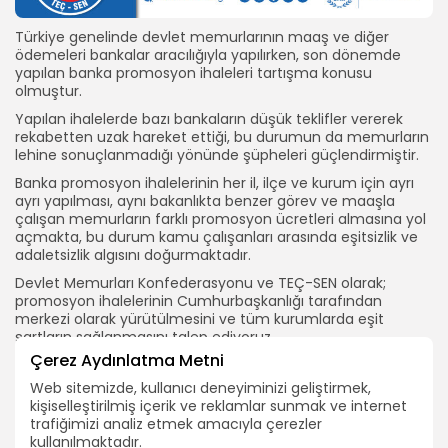
Türkiye genelinde devlet memurlarının maaş ve diğer
ödemeleri bankalar aracılığıyla yapılırken, son dönemde
yapılan banka promosyon ihaleleri tartışma konusu
olmuştur.
Yapılan ihalelerde bazı bankaların düşük teklifler vererek
rekabetten uzak hareket ettiği, bu durumun da memurların
lehine sonuçlanmadığı yönünde şüpheleri güçlendirmiştir.
Banka promosyon ihalelerinin her il, ilçe ve kurum için ayrı
ayrı yapılması, aynı bakanlıkta benzer görev ve maaşla
çalışan memurların farklı promosyon ücretleri almasına yol
açmakta, bu durum kamu çalışanları arasında eşitsizlik ve
adaletsizlik algısını doğurmaktadır.
Devlet Memurları Konfederasyonu ve TEÇ-SEN olarak;
promosyon ihalelerinin Cumhurbaşkanlığı tarafından
merkezi olarak yürütülmesini ve tüm kurumlarda eşit
şartların sağlanmasını talep ediyoruz.
Çerez Aydınlatma Metni
TEÇ-SEN GENEL MERKEZİ
Web sitemizde, kullanıcı deneyiminizi geliştirmek,
İNDIR
BELGE_2025-10-23_114245
kişiselleştirilmiş içerik ve reklamlar sunmak ve internet
trafiğimizi analiz etmek amacıyla çerezler
kullanılmaktadır.