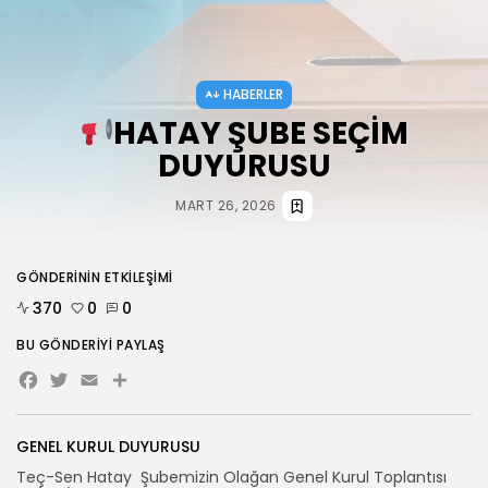
AĞUSTOS 3, 2026
HABERLER
ANKARA 2. NOLU ŞUBESİ 1.
OLAĞAN...
HABERLER
TEMMUZ 31, 2026
HATAY ŞUBE SEÇİM
DUYURUSU
BIZI TAKIP
MART 26, 2026
GÖNDERININ ETKILEŞIMI
370
0
0
BU GÖNDERIYI PAYLAŞ
Facebook
Twitter
Email
Share
GENEL KURUL DUYURUSU
Teç-Sen Hatay Şubemizin Olağan Genel Kurul Toplantısı