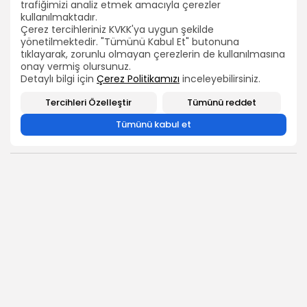
trafiğimizi analiz etmek amacıyla çerezler
kullanılmaktadır.
Çerez tercihleriniz KVKK'ya uygun şekilde
ARAMA
yönetilmektedir. "Tümünü Kabul Et" butonuna
tıklayarak, zorunlu olmayan çerezlerin de kullanılmasına
2026 Bütün hakları TEÇ-SEN'e aittir.
onay vermiş olursunuz.
BIZI TAKIP EDIN
Detaylı bilgi için
Çerez Politikamızı
inceleyebilirsiniz.
Tercihleri Özelleştir
Tümünü reddet
Tümünü kabul et
0
ÖNCEKİ İÇERİK
SONRAKİ İÇERİK
Memur ve Emekli
TEC-SEN Akademi ile
Adalet Paketini Genel
Kariyer
Başkan DEMİREL
Yolculuğunuzda
Açıkladı.!
Yanınızdayız
HABERLER
HİZMETLERİMİZ