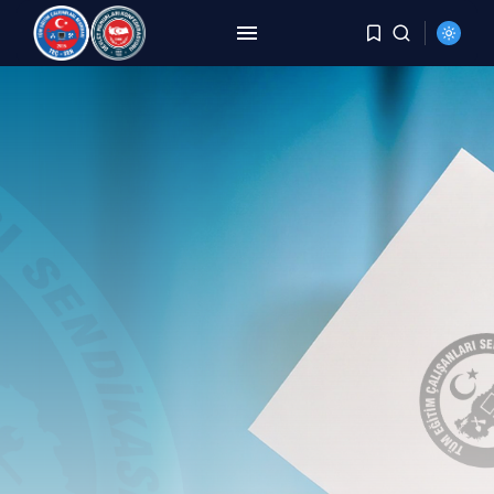
ARAMA
SON HABERLER
HABERLER
8 Yıldır Aynı Kriz, Aynı
Yorgunluk,...
AĞUSTOS 6, 2026
HABERLER
DEMİREL: TÜİK Rakam Yazıyor,
Millet Bedel...
AĞUSTOS 4, 2026
HABERLER
YER DEĞİŞTİRME TALEBİ
KARŞILANMAYAN PERSONELE
BECAYİŞ...