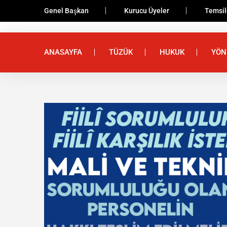
Genel Başkan
Kurucu Üyeler
Temsilc
ANASAYFA
TÜZÜK
HUKUK
YÖN