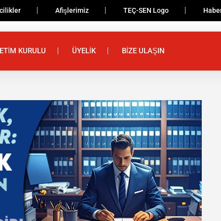
ilikler
Afişlerimiz
TEÇ-SEN Logo
Haber
ETİM KURULU
ÜYELİK
BİZE ULAŞIN