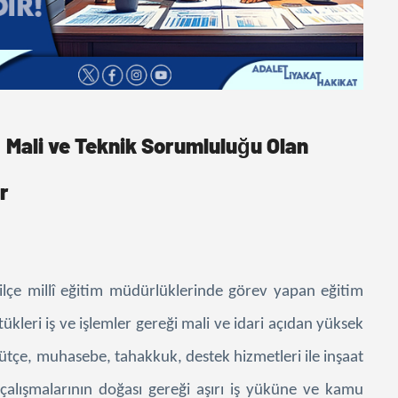
er: Mali ve Teknik Sorumluluğu Olan
r
ve ilçe millî eğitim müdürlüklerinde görev yapan eğitim
tükleri iş ve işlemler gereği mali ve idari açıdan yüksek
ütçe, muhasebe, tahakkuk, destek hizmetleri ile inşaat
alışmalarının doğası gereği aşırı iş yüküne ve kamu