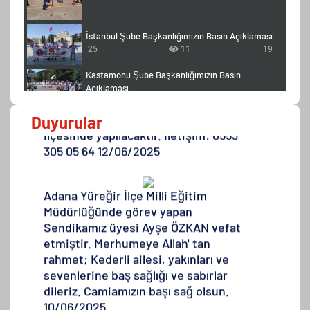
Şanlıurfa İl Milli Eğitim Müdürlüğünde
İstanbul Şube Başkanlığımızın Basın Açıklaması
görev yapan üyemiz Sabri CAYMAZER'
25
11
19
in annesi vefat etmiştir. Merhumeye
Kastamonu Şube Başkanlığımızın Basın
Allah'tan rahmet; Kederli ailesi,
Açıklaması
yakınları ve sevenlerine baş sağlığı ve
25
11
19
sabırlar dileriz. Taziyesi: Suruç
Adıyaman Şube Başkanlığımızın Basın
Duyurular
ilçesinde yapılacaktır. İletişim: 0553
Açıklaması
305 05 64 12/06/2025
25
11
19
Adana Yüreğir İlçe Milli Eğitim
Müdürlüğünde görev yapan
Sendikamız üyesi Ayşe ÖZKAN vefat
etmiştir. Merhumeye Allah' tan
rahmet; Kederli ailesi, yakınları ve
sevenlerine baş sağlığı ve sabırlar
dileriz. Camiamızın başı sağ olsun.
10/06/2025