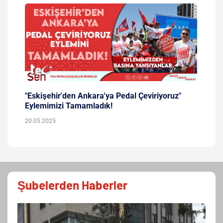
ruz"
SRC Sınavlarında Eğitim Çalışanları da Görev
Almalıdır.!
14.05.2025
Şubelerden Haberler