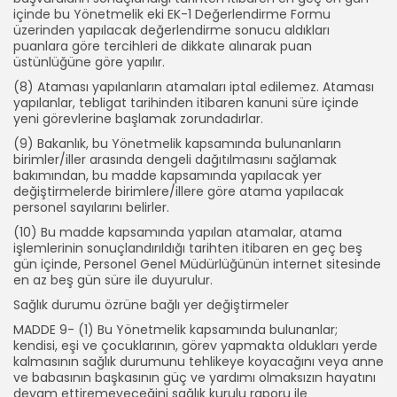
içinde bu Yönetmelik eki EK-1 Değerlendirme Formu
üzerinden yapılacak değerlendirme sonucu aldıkları
puanlara göre tercihleri de dikkate alınarak puan
üstünlüğüne göre yapılır.
(8) Ataması yapılanların atamaları iptal edilemez. Ataması
yapılanlar, tebligat tarihinden itibaren kanuni süre içinde
yeni görevlerine başlamak zorundadırlar.
(9) Bakanlık, bu Yönetmelik kapsamında bulunanların
birimler/iller arasında dengeli dağıtılmasını sağlamak
bakımından, bu madde kapsamında yapılacak yer
değiştirmelerde birimlere/illere göre atama yapılacak
personel sayılarını belirler.
(10) Bu madde kapsamında yapılan atamalar, atama
işlemlerinin sonuçlandırıldığı tarihten itibaren en geç beş
gün içinde, Personel Genel Müdürlüğünün internet sitesinde
en az beş gün süre ile duyurulur.
Sağlık durumu özrüne bağlı yer değiştirmeler
MADDE 9- (1) Bu Yönetmelik kapsamında bulunanlar;
kendisi, eşi ve çocuklarının, görev yapmakta oldukları yerde
kalmasının sağlık durumunu tehlikeye koyacağını veya anne
ve babasının başkasının güç ve yardımı olmaksızın hayatını
devam ettiremeyeceğini sağlık kurulu raporu ile