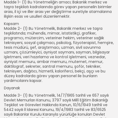
Madde 1- (1) Bu Yönetmeliğin amacı; Bakanlık merkez ve
taşra teşkilatı kadrolarında görev yapan personelin birimler
arası, il içi ve iller arası yer değiştirme suretiyle atamalarına
ilişkin esas ve usulleri düzenlemektir.
Kapsam
Madde 2- (1) Bu Yönetmelik, Bakanlık merkez ve taşra
teşkilatında; mühendis, mimar, istatistikçi, grafiker,
programcı, mütercim, veteriner hekim, veteriner sağlık
teknisyeni, sosyal çalışmacı, psikolog, fizyoterapist, hemşire,
tesis müdürü, şef, araştırmacı, uzman, sivil savunma
uzmanı, çözümleyici, ayniyat saymanı, sayman, bilgisayar
işletmeni, veri hazırlama ve kontrol işletmeni, veznedar,
ayniyat memuru, ambar memuru, mutemet, memur,
daktilograf, sekreter, santral memuru, şoför, tekniker,
teknisyen, dağıtıcı, hizmetli, kaloriferci, bekçi, aşçı ve bu
düzey kadrolarda görev yapan personel ile bunların
yardımcılarını kapsar.
Dayanak
Madde 3- (1) Bu Yönetmelik, 14/7/1965 tarihli ve 657 sayılı
Devlet Memurları Kanunu, 3797 sayılı Millî Eğitim Bakanlığı
Teşkilat ve Görevleri Hakkında Kanun, 10/6/1949 tarihli ve
5442 sayılı İl İdaresi Kanunu, 19/4/1983 tarihli ve 83/6525
sayılı Bakanlar Kurulu Kararıyla yürürlüğe konulan Devlet