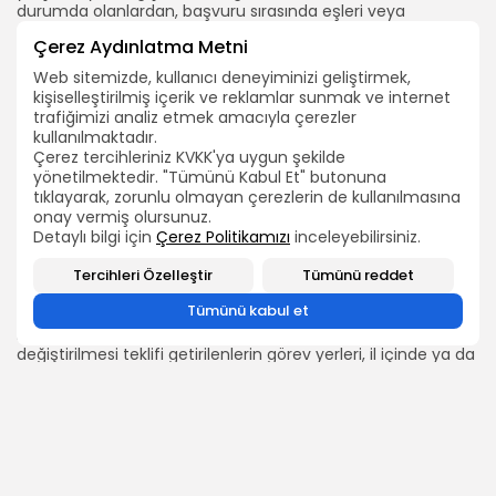
durumda olanlardan, başvuru sırasında eşleri veya
çocuklarının şehit ya da malul gazi olduğuna dair belge ile
Çerez Aydınlatma Metni
aile nüfus kayıt örneği istenir.
Web sitemizde, kullanıcı deneyiminizi geliştirmek,
(2) Görev mahalli dışında resmi bir ortaöğretim kurumunu
kişiselleştirilmiş içerik ve reklamlar sunmak ve internet
merkezî sınavla kazanan çocuğu bulunan personel, söz
trafiğimizi analiz etmek amacıyla çerezler
konusu yerde çocuğunun yatılı öğrenim görme imkânı
kullanılmaktadır.
yoksa çocuğun öğrenim göreceği ile atanmak üzere
Çerez tercihleriniz KVKK'ya uygun şekilde
başvuruda bulunabilir. Bu şekilde başvuruda bulananların
yönetilmektedir. "Tümünü Kabul Et" butonuna
yer değiştirmeleri o ilin personel ihtiyacı da dikkate alınarak
tıklayarak, zorunlu olmayan çerezlerin de kullanılmasına
yapılabilir.
onay vermiş olursunuz.
(3) Bu kapsamdaki yer değiştirmeler il içinde valiliklerce, iller
Detaylı bilgi için
Çerez Politikamızı
inceleyebilirsiniz.
arasında Bakanlıkça zamana bağlı olmaksızın yapılır.
Tercihleri Özelleştir
Tümünü reddet
Hizmetin gereği olarak yapılacak yer değiştirme
Tümünü kabul et
MADDE 13- (1) Bu Yönetmelik kapsamındaki personelden;
haklarında yapılan soruşturma sonucu görev yerlerinin
değiştirilmesi teklifi getirilenlerin görev yerleri, il içinde ya da
il dışında durumlarına uygun bir kuruma olacak şekilde
değiştirilir. Görev yerleri bu şekilde değiştirilenler, yeni görev
yerlerine başladıktan itibaren üç yıl geçmeden eski görev
yerlerine atanamazlar.
Karşılıklı yer değiştirme