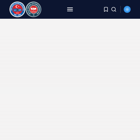
ARAMA
SON HABERLER
HABERLER
8 Yıldır Aynı Kriz, Aynı
Yorgunluk,...
AĞUSTOS 6, 2026