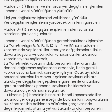
Madde 5- (1) Birimler ve iller arası yer değiştirme işlemleri
Personel Genel Müdürlüğünce yürütülür.
İl içi yer değiştirme işlemleri valiliklerce yürütülür.
Yer değiştirme işlemlerini yürütecek birimlerin görevleri
Madde 6- (1) Yer değiştirme işlemlerinden sorumlu
birimlerin görevleri şunlardır;
Personel Genel Müdürlüğünce gerçekleştirilecek işlemler:
Bu Yönetmeliğin 8, 9, 10, 11, 12, 13, 14 ve 15’inci maddeleri
kapsamında yapılacak iller arası yer değiştirmelere ilişkin
duyuru başvuru ve atamalar konusunda iller arasında
koordinasyonu sağlamak,
Bu Yönetmelik kapsamındaki personelin, iller arasında
dengeli dağılımının sağlanması amacıyla, illerle gerekli
koordinasyonu kurmak suretiyle ilgili yılın Ocak ayındaki
personel normları ile mevcut çalışan sayılarını dikkate
alarak, yer değiştirme çeşitlerine göre her ile unvanlara
göre atanabilecek personel sayılarını belirlemek ve
duyurularda yer almasını sağlamak.
Bu fıkranın (a) bendinin birinci alt bendi kapsamında iller
arasında yer değiştirme isteğinde bulunanların başvurularını
bu Yönetmelikle belirlenen hükümler çerçevesinde
değerlendirmek, atama yetkisi Bakanlıkta olan personelin