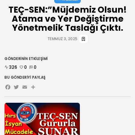
TEÇ-SEN:”Müjdemiz Olsun!
Atama ve Yer Değiştirme
Yönetmelik Taslağı Çıktı.
TEMMUZ 3, 2025
GÖNDERININ ETKILEŞIMI
326
0
0
BU GÖNDERIYI PAYLAŞ
Facebook
Twitter
Email
Share