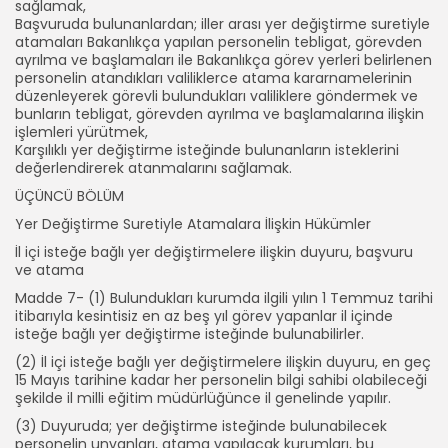
sağlamak,
Başvuruda bulunanlardan; iller arası yer değiştirme suretiyle
atamaları Bakanlıkça yapılan personelin tebligat, görevden
ayrılma ve başlamaları ile Bakanlıkça görev yerleri belirlenen
personelin atandıkları valiliklerce atama kararnamelerinin
düzenleyerek görevli bulundukları valiliklere göndermek ve
bunların tebligat, görevden ayrılma ve başlamalarına ilişkin
işlemleri yürütmek,
Karşılıklı yer değiştirme isteğinde bulunanların isteklerini
değerlendirerek atanmalarını sağlamak.
ÜÇÜNCÜ BÖLÜM
Yer Değiştirme Suretiyle Atamalara İlişkin Hükümler
İl içi isteğe bağlı yer değiştirmelere ilişkin duyuru, başvuru
ve atama
Madde 7- (1) Bulundukları kurumda ilgili yılın 1 Temmuz tarihi
itibarıyla kesintisiz en az beş yıl görev yapanlar il içinde
isteğe bağlı yer değiştirme isteğinde bulunabilirler.
(2) İl içi isteğe bağlı yer değiştirmelere ilişkin duyuru, en geç
15 Mayıs tarihine kadar her personelin bilgi sahibi olabileceği
şekilde il milli eğitim müdürlüğünce il genelinde yapılır.
(3) Duyuruda; yer değiştirme isteğinde bulunabilecek
personelin unvanları, atama yapılacak kurumları, bu