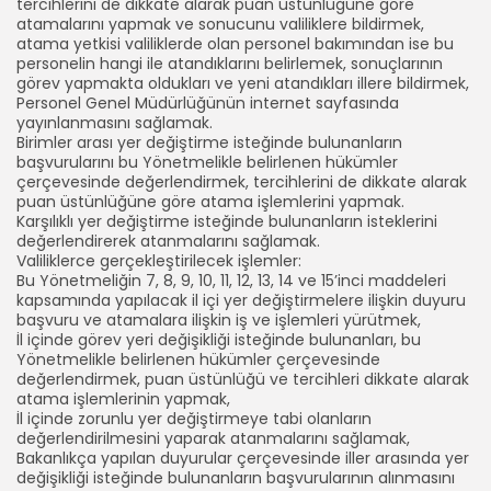
tercihlerini de dikkate alarak puan üstünlüğüne göre
atamalarını yapmak ve sonucunu valiliklere bildirmek,
atama yetkisi valiliklerde olan personel bakımından ise bu
personelin hangi ile atandıklarını belirlemek, sonuçlarının
görev yapmakta oldukları ve yeni atandıkları illere bildirmek,
Personel Genel Müdürlüğünün internet sayfasında
yayınlanmasını sağlamak.
Birimler arası yer değiştirme isteğinde bulunanların
başvurularını bu Yönetmelikle belirlenen hükümler
çerçevesinde değerlendirmek, tercihlerini de dikkate alarak
puan üstünlüğüne göre atama işlemlerini yapmak.
Karşılıklı yer değiştirme isteğinde bulunanların isteklerini
değerlendirerek atanmalarını sağlamak.
Valiliklerce gerçekleştirilecek işlemler:
Bu Yönetmeliğin 7, 8, 9, 10, 11, 12, 13, 14 ve 15’inci maddeleri
kapsamında yapılacak il içi yer değiştirmelere ilişkin duyuru
başvuru ve atamalara ilişkin iş ve işlemleri yürütmek,
İl içinde görev yeri değişikliği isteğinde bulunanları, bu
Yönetmelikle belirlenen hükümler çerçevesinde
değerlendirmek, puan üstünlüğü ve tercihleri dikkate alarak
atama işlemlerinin yapmak,
İl içinde zorunlu yer değiştirmeye tabi olanların
değerlendirilmesini yaparak atanmalarını sağlamak,
Bakanlıkça yapılan duyurular çerçevesinde iller arasında yer
değişikliği isteğinde bulunanların başvurularının alınmasını