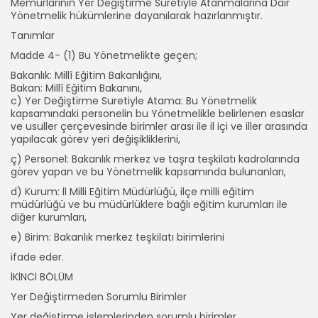
Memurlarının Yer Değiştirme Suretiyle Atanmalarına Dair
Yönetmelik hükümlerine dayanılarak hazırlanmıştır.
Tanımlar
Madde 4- (1) Bu Yönetmelikte geçen;
Bakanlık: Millî Eğitim Bakanlığını,
Bakan: Millî Eğitim Bakanını,
c) Yer Değiştirme Suretiyle Atama: Bu Yönetmelik
kapsamındaki personelin bu Yönetmelikle belirlenen esaslar
ve usuller çerçevesinde birimler arası ile il içi ve iller arasında
yapılacak görev yeri değişikliklerini,
ç) Personel: Bakanlık merkez ve taşra teşkilatı kadrolarında
görev yapan ve bu Yönetmelik kapsamında bulunanları,
d) Kurum: İl Milli Eğitim Müdürlüğü, ilçe milli eğitim
müdürlüğü ve bu müdürlüklere bağlı eğitim kurumları ile
diğer kurumları,
e) Birim: Bakanlık merkez teşkilatı birimlerini
ifade eder.
İKİNCİ BÖLÜM
Yer Değiştirmeden Sorumlu Birimler
Yer değiştirme işlemlerinden sorumlu birimler