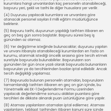
kurumlara hangi unvanlardan kaç personelin atanabileceği,
başvuru yeri, şekli ve tarihi ile diğer hususlara yer verilir.
(4) Duyurusu yapılacak kurumlara ve unvanlara göre
atanacak personel sayıları il milli eğitim müdürlüğünce
belirlenir.
(5) Başvuru tarihi, duyurunun yapıldığı tarihten itibaren en
geç on beş gün sonra başlatılır. Başvuru süresi beş iş
gününden az olamaz.
(6) Yer değiştirme isteğinde bulunacaklar; duyurusu yapılan
ve unvanı itibarıyla atanabileceği kurumlardan en fazla on
kurumu, atanmak istediği öncelik sırasına göre tercih etmek
suretiyle başvuruda bulunabilirler. Başvuruların son
gününden bir gün önce yazılı olarak başvuruda bulunanların
başvuruları ya da tercihlerinden bazıları iptal edilebilir. Ancak
tercih değişikliği yapılamaz.
(7) Başvuruda bulunan personelin atamaları, başvuruların
tamamlandığı tarihten itibaren en geç on gün içinde, bu
Yönetmelik eki EK-1 Değerlendirme Formu üzerinden
yapılacak değerlendirme sonucu aldıkları puanlara göre
tercihleri de dikkate alınarak puan üstünlüğüne göre yapılır.
(8) Ataması yapılanların atamaları iptal edilemez. Ataması
yapılanların, tebligat tarihinden itibaren kanuni süre içinde