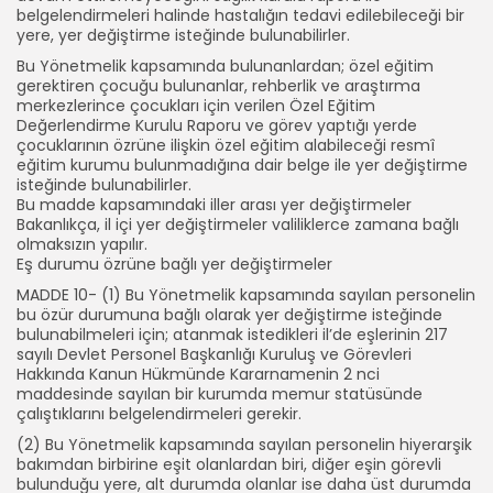
belgelendirmeleri halinde hastalığın tedavi edilebileceği bir
yere, yer değiştirme isteğinde bulunabilirler.
Bu Yönetmelik kapsamında bulunanlardan; özel eğitim
gerektiren çocuğu bulunanlar, rehberlik ve araştırma
merkezlerince çocukları için verilen Özel Eğitim
Değerlendirme Kurulu Raporu ve görev yaptığı yerde
çocuklarının özrüne ilişkin özel eğitim alabileceği resmî
eğitim kurumu bulunmadığına dair belge ile yer değiştirme
isteğinde bulunabilirler.
Bu madde kapsamındaki iller arası yer değiştirmeler
Bakanlıkça, il içi yer değiştirmeler valiliklerce zamana bağlı
olmaksızın yapılır.
Eş durumu özrüne bağlı yer değiştirmeler
MADDE 10- (1) Bu Yönetmelik kapsamında sayılan personelin
bu özür durumuna bağlı olarak yer değiştirme isteğinde
bulunabilmeleri için; atanmak istedikleri il’de eşlerinin 217
sayılı Devlet Personel Başkanlığı Kuruluş ve Görevleri
Hakkında Kanun Hükmünde Kararnamenin 2 nci
maddesinde sayılan bir kurumda memur statüsünde
çalıştıklarını belgelendirmeleri gerekir.
(2) Bu Yönetmelik kapsamında sayılan personelin hiyerarşik
bakımdan birbirine eşit olanlardan biri, diğer eşin görevli
bulunduğu yere, alt durumda olanlar ise daha üst durumda