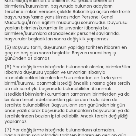
Bakanlıkça/valiliklerce belirlenir. Bu şekilde belirlenen
birimlerin/kurumların, başvuruda bulunan adayların
tercihine imkân verecek şekilde Bakanlıkça açılan elektronik
başvuru sayfasına yansıtılmasından Personel Genel
Müdürlüğü/il milli eğitim müdürlüğü sorumludur. Duyurusu
yapılan birimler/kurumlar ile unvanlar itibarıyla bu
birimlere/kurumlara atanabilecek personel sayılarında,
başvurular başladıktan sonra değişiklik yapılamaz.
(5) Başvuru tarihi, duyurunun yapıldığı tarihten itibaren en
geç on beş gün sonra başlatılır. Başvuru süresi beş iş
gününden az olamaz.
(6) Yer değiştirme isteğinde bulunacak olanlar; birimler/iller
itibarıyla duyurusu yapılan ve unvanları itibarıyla
atanabilecekleri birimlerden/kurumlardan en fazla yirmi
birimi/kurumu, atanmak istediği öncelik sırasına göre tercih
etmek suretiyle başvuruda bulunabilirler. Atanmak
istedikleri birimlerin/kurumların tamamını birimlerden ya da
bir ilden tercih edebilecekleri gibi birden fazla ilden de
tercihte bulunabilirler. Başvuruların son gününden bir gün
önce yazılı olarak başvuruda bulunanların başvuruları ya da
tercihlerinden bazıları iptal edilebilir. Ancak tercih değişikliği
yapılamaz.
(7) Yer değiştirme isteğinde bulunanların atamaları,
başvuruların sonuçlandığı tarihten itibaren en geç on gün