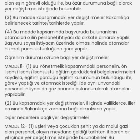
olan eşin görevli olduğu il’e, bu özür durumuna bağlı olarak
yer değiştirme isteğinde bulunabilir.
(3) Bu madde kapsamındaki yer değiştirmeler Bakanlıkça
belirlenecek tarihte/tarihlerde yapılır.
(4) Bu madde kapsamında başvuruda bulunanların
atamaları o ilin personel ihtiyacı da dikkate alınarak yapılır.
Başvuru sayısı ihtiyacın üzerinde olması halinde atamalar
hizmet puanı üstünlüğüne göre yapılır.
Öğrenim durumu özrüne bağlı yer değiştirmeler
MADDE11- (1) Bu Yönetmelik kapsamındaki personelin, ön
lisans/lisans/lisansüstü eğitim gördüklerini belgelendirmeleri
kaydıyla, eğitim gördüğü eğitim kurumunun bulunduğu il’e,
görev yaptığı ve atanmak istediği ilde aynı unvandaki
2026 Bütün hakları TEÇ-SEN'e aittir.
personel ihtiyacı da göz önünde bulundurularak atamaları
yapılabilir.
(2) Bu kapsamdaki yer değiştirmeler, il içinde valiliklerce, iller
arasında Bakanlıkça zamana bağlı olmaksızın yapılır.
Diğer nedenlere bağlı yer değiştirmeler
MADDE 12- (1) Eşleri veya çocukları şehit ya da malul gazi
olan personel, olayın meydana geldiği tarihten itibaren bir
yıl içinde yer değiştirme isteğinde bulunabilirler. Bu