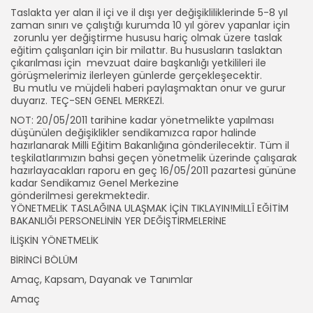
Taslakta yer alan il içi ve il dışı yer değişikliliklerinde 5-8 yıl
zaman sınırı ve çalıştığı kurumda 10 yıl görev yapanlar için
zorunlu yer değiştirme hususu hariç olmak üzere taslak
eğitim çalışanları için bir milattır. Bu hususların taslaktan
çıkarılması için mevzuat daire başkanlığı yetkilileri ile
görüşmelerimiz ilerleyen günlerde gerçekleşecektir.
Bu mutlu ve müjdeli haberi paylaşmaktan onur ve gurur
duyarız. TEÇ-SEN GENEL MERKEZİ.
NOT: 20/05/2011 tarihine kadar yönetmelikte yapılması
düşünülen değişiklikler sendikamızca rapor halinde
hazırlanarak Milli Eğitim Bakanlığına gönderilecektir. Tüm il
teşkilatlarımızın bahsi geçen yönetmelik üzerinde çalışarak
hazırlayacakları raporu en geç 16/05/2011 pazartesi gününe
kadar Sendikamız Genel Merkezine
gönderilmesi gerekmektedir.
YÖNETMELİK TASLAĞINA ULAŞMAK İÇİN TIKLAYIN!MİLLÎ EĞİTİM
BAKANLIĞI PERSONELİNİN YER DEĞİŞTİRMELERİNE
İLİŞKİN YÖNETMELİK
BİRİNCİ BÖLÜM
Amaç, Kapsam, Dayanak ve Tanımlar
Amaç