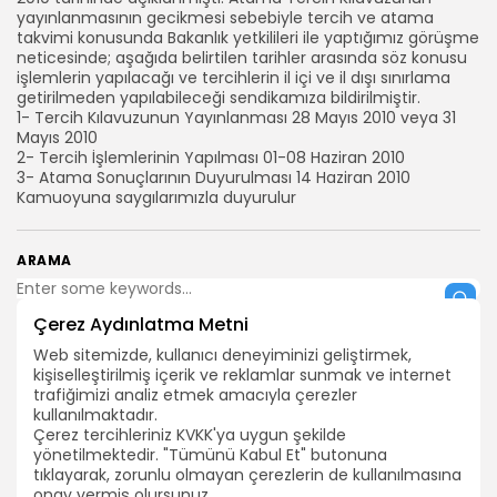
yayınlanmasının gecikmesi sebebiyle tercih ve atama
takvimi konusunda Bakanlık yetkilileri ile yaptığımız görüşme
neticesinde; aşağıda belirtilen tarihler arasında söz konusu
işlemlerin yapılacağı ve tercihlerin il içi ve il dışı sınırlama
getirilmeden yapılabileceği sendikamıza bildirilmiştir.
1- Tercih Kılavuzunun Yayınlanması 28 Mayıs 2010 veya 31
Mayıs 2010
2- Tercih İşlemlerinin Yapılması 01-08 Haziran 2010
3- Atama Sonuçlarının Duyurulması 14 Haziran 2010
Kamuoyuna saygılarımızla duyurulur
ARAMA
Çerez Aydınlatma Metni
BIZI TAKIP EDIN
Web sitemizde, kullanıcı deneyiminizi geliştirmek,
kişiselleştirilmiş içerik ve reklamlar sunmak ve internet
trafiğimizi analiz etmek amacıyla çerezler
kullanılmaktadır.
0
Çerez tercihleriniz KVKK'ya uygun şekilde
yönetilmektedir. "Tümünü Kabul Et" butonuna
tıklayarak, zorunlu olmayan çerezlerin de kullanılmasına
onay vermiş olursunuz.
SONRAKİ İÇERİK