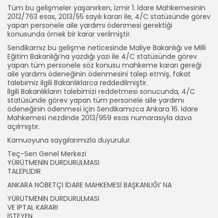
Tüm bu gelişmeler yaşanırken, İzmir 1. İdare Mahkemesinin
2012/763 esas, 2013/55 sayılı kararı ile, 4/C statüsünde görev
yapan personele aile yardımı ödenmesi gerektiği
konusunda örnek bir karar verilmiştir.
Sendikamız bu gelişme neticesinde Maliye Bakanlığı ve Milli
Eğitim Bakanlığı’na yazdığı yazı ile 4/C statüsünde görev
yapan tüm personele söz konusu mahkeme kararı gereği
aile yardımı ödeneğinin ödenmesini talep etmiş, fakat
talebimiz ilgili Bakanlıklarca reddedilmiştir.
İlgili Bakanlıkların talebimizi reddetmesi sonucunda, 4/C
statüsünde görev yapan tüm personele aile yardımı
ödeneğinin ödenmesi için Sendikamızca Ankara 16. İdare
Mahkemesi nezdinde 2013/959 esas numarasıyla dava
açılmıştır.
Kamuoyuna saygılarımızla duyurulur.
Teç-Sen Genel Merkezi
YÜRÜTMENİN DURDURULMASI
TALEPLİDİ
ANKARA NÖBETÇİ İDARE MAHKEMESİ BAŞKANLIĞI’ NA
YÜRÜTMENİN DURDURULMASI
VE İPTAL KARARI
İSTEYEN