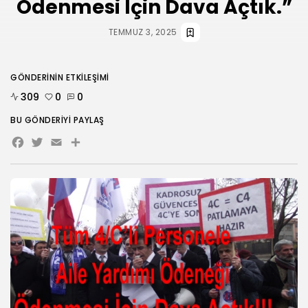
Ödenmesi İçin Dava Açtık.”
TEMMUZ 3, 2025
GÖNDERININ ETKILEŞIMI
309
0
0
BU GÖNDERIYI PAYLAŞ
Facebook
Twitter
Email
Share