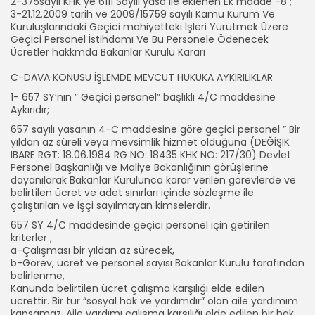
2-375saylı KHK ye 6111 Sayılı yasa ile eklenen Ek madde -8 ;
3-21.12.2009 tarih ve 2009/15759 sayılı Kamu Kurum Ve
Kuruluşlarındaki Geçici mahiyetteki İşleri Yürütmek Üzere
Geçici Personel İstihdamı Ve Bu Personele Ödenecek
Ücretler hakkmda Bakanlar Kurulu Kararı
C-DAVA KONUSU İŞLEMDE MEVCUT HUKUKA AYKIRILIKLAR
1- 657 SY’nın ” Geçici personel” başlıklı 4/C maddesine
Aykırıdır;
657 sayılı yasanın 4-C maddesine göre geçici personel ” Bir
yıldan az süreli veya mevsimlik hizmet olduğuna (DEĞİŞİK
İBARE RGT: 18.06.1984 RG NO: 18435 KHK NO: 217/30) Devlet
Personel Başkanlığı ve Maliye Bakanlığının görüşlerine
dayanılarak Bakanlar Kurulunca karar verilen görevlerde ve
belirtilen ücret ve adet sınırları içinde sözleşme ile
çalıştırılan ve işçi sayılmayan kimselerdir.
657 SY 4/C maddesinde geçici personel için getirilen
kriterler ;
a-Çalışması bir yıldan az sürecek,
b-Görev, ücret ve personel sayısı Bakanlar Kurulu tarafından
belirlenme,
Kanunda belirtilen ücret çalışma karşılığı elde edilen
ücrettir. Bir tür “sosyal hak ve yardımdır” olan aile yardımım
kapsamaz. Aile yardımı çalışma karşılığı elde edilen bir hak