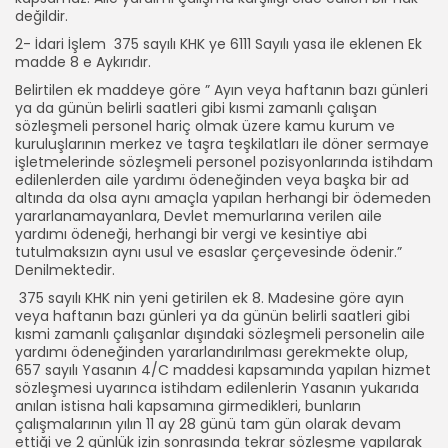
değildir.
2- İdari İşlem 375 sayılı KHK ye 6111 Sayılı yasa ile eklenen Ek
madde 8 e Aykırıdır.
Belirtilen ek maddeye göre ” Ayın veya haftanın bazı günleri
ya da günün belirli saatleri gibi kısmi zamanlı çalışan
sözleşmeli personel hariç olmak üzere kamu kurum ve
kuruluşlarının merkez ve taşra teşkilatları ile döner sermaye
işletmelerinde sözleşmeli personel pozisyonlarında istihdam
edilenlerden aile yardımı ödeneğinden veya başka bir ad
altında da olsa aynı amaçla yapılan herhangi bir ödemeden
yararlanamayanlara, Devlet memurlarına verilen aile
yardımı ödeneği, herhangi bir vergi ve kesintiye abi
tutulmaksızın aynı usul ve esaslar çerçevesinde ödenir.”
Denilmektedir.
375 sayılı KHK nin yeni getirilen ek 8. Madesine göre ayın
veya haftanın bazı günleri ya da günün belirli saatleri gibi
kısmi zamanlı çalışanlar dışındaki sözleşmeli personelin aile
yardımı ödeneğinden yararlandırılması gerekmekte olup,
657 sayılı Yasanın 4/C maddesi kapsamında yapılan hizmet
sözleşmesi uyarınca istihdam edilenlerin Yasanın yukarıda
anılan istisna hali kapsamına girmedikleri, bunların
çalışmalarının yılın 11 ay 28 günü tam gün olarak devam
ettiği ve 2 günlük izin sonrasında tekrar sözleşme yapılarak