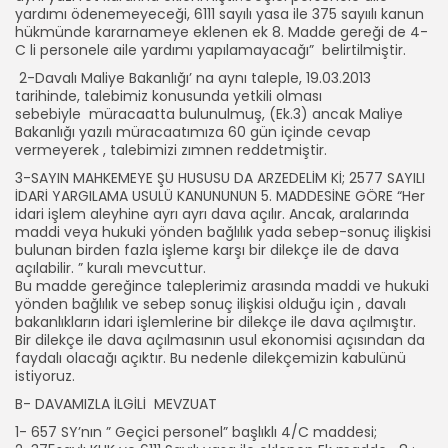
yardımı ödenemeyeceği, 6111 sayılı yasa ile 375 sayıılı kanun
hükmünde kararnameye eklenen ek 8. Madde gereği de 4-
C li personele aile yardımı yapılamayacağı” belirtilmiştir.
2-Davalı Maliye Bakanlığı’ na aynı taleple, 19.03.2013
tarihinde, talebimiz konusunda yetkili olması
sebebiyle müracaatta bulunulmuş, (Ek.3) ancak Maliye
Bakanlığı yazılı müracaatımıza 60 gün içinde cevap
vermeyerek , talebimizi zımnen reddetmiştir.
3-SAYIN MAHKEMEYE ŞU HUSUSU DA ARZEDELİM Kİ; 2577 SAYILI
İDARİ YARGILAMA USULÜ KANUNUNUN 5. MADDESİNE GÖRE “Her
idari işlem aleyhine ayrı ayrı dava açılır. Ancak, aralarında
maddi veya hukuki yönden bağlılık yada sebep-sonuç ilişkisi
bulunan birden fazla işleme karşı bir dilekçe ile de dava
açılabilir. ” kuralı mevcuttur.
Bu madde gereğince taleplerimiz arasında maddi ve hukuki
yönden bağlılık ve sebep sonuç ilişkisi olduğu için , davalı
bakanlıkların idari işlemlerine bir dilekçe ile dava açılmıştır.
Bir dilekçe ile dava açılmasının usul ekonomisi açısından da
faydalı olacağı açıktır. Bu nedenle dilekçemizin kabulünü
istiyoruz.
B- DAVAMIZLA İLGİLİ MEVZUAT
1- 657 SY’nın ” Geçici personel” başlıklı 4/C maddesi;