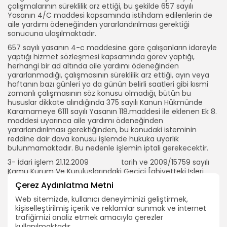
çalışmalarının süreklilik arz ettiği, bu şekilde 657 sayılı
Yasanın 4/C maddesi kapsamında istihdam edilenlerin de
aile yardımı ödeneğinden yararlandırılması gerektiği
sonucuna ulaşılmaktadır.
657 sayılı yasanın 4-c maddesine göre çalışanların idareyle
yaptığı hizmet sözleşmesi kapsamında görev yaptığı,
herhangi bir ad altında aile yardımı ödeneğinden
yararlanmadığı, çalışmasının süreklilik arz ettiği, ayın veya
haftanın bazı günleri ya da günün belirli saatleri gibi kısmi
zamanlı çalışmasının söz konusu olmadığı, bütün bu
hususlar dikkate alındığında 375 sayılı Kanun Hükmünde
Kararnameye 6111 sayılı Yasanın 118.maddesi ile eklenen Ek 8.
maddesi uyarınca aile yardımı ödeneğinden
yararlandırılması gerektiğinden, bu konudaki isteminin
reddine dair dava konusu işlemde hukuka uyarlık
bulunmamaktadır. Bu nedenle işlemin iptali gerekecektir.
2026 Bütün hakları TEÇ-SEN'e aittir.
3- İdari işlem 21.12.2009 tarih ve 2009/15759 sayılı
Kamu Kurum Ve Kuruluşlarındaki Geçici [ahiyetteki İşleri
Yürütmek Üzere Geçici Personel İstihdamı Ve Bu Personele
Çerez Aydınlatma Metni
Ödenecek Ücretler hakkında Bakanlar Kurulu kararına
aykırıdır.
Web sitemizde, kullanıcı deneyiminizi geliştirmek,
Kararın 3 maddesinin (5). Fıkrası ; ” Geçici personele, bu
kişiselleştirilmiş içerik ve reklamlar sunmak ve internet
krarda belirtilen ücretler dışında herhangi bir ad altında
trafiğimizi analiz etmek amacıyla çerezler
ücret ödenemez ve sözleşmelerine bu yolda küm
kullanılmaktadır.