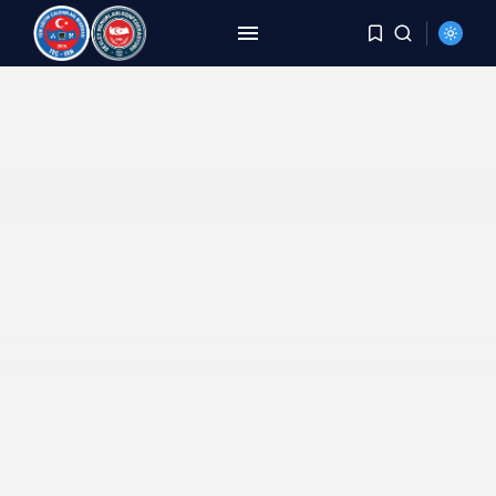
ARAMA
SON HABERLER
HABERLER
8 Yıldır Aynı Kriz, Aynı
Yorgunluk,...
AĞUSTOS 6, 2026
HABERLER
DEMİREL: TÜİK Rakam Yazıyor,
Millet Bedel...
AĞUSTOS 4, 2026