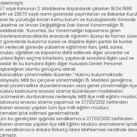
eddetmiştir.
57 sayılı Kanunun 2. Maddesine dayanılarak çıkarılan 18.04.1999
arih ve 23670 sayılı resmi gazetede yayımlanan ve Bakanlar Kuru
ararı ile yürürlüğe konan Kamu kurum ve Kuruluşlarında Görevde
ükselme ve Unvan Değişikliğine Dair Genel Yönetmeliğin 15.
addesinde; “Kurumlar, bu Yönetmeliğin kapsamına giren
örevlereatanacaklarda aranacak öğrenim düzeyi ile hizmet süres
lt görevlerde bulunma süresi ve disipline ilişkin şartlar ile bunlar
çin verilecek görevde yükselme eğitiminin ilanı, şekli, süresi,
onuları, ağırlıkları ve kapsama dahil edilecek diğer unvanlar ve
unlara ilişkin seçme kriterlerini, yapılacak sınavlara ilişkin usul ve
saslar ile bu konulara ilişkin diğer hususları Devlet Personel
aşkanlığının olumlu görüşünü alarak
ıkaracakları yönetmelikle düzenler.” Hükmü bulunmaktadır.
olayısıyla, MEB bu çerçeve yönetmeliğin 15. Maddesi gereğince,
enel yönetmelikte düzenlenmeyen veya genel yönetmeliğin ilçe
üdürü kadrosuna sınavsız atama düzenleyen maddesinin
ürütmesinin durdurulması nedeniyle, MEB ilçe milli eğitim müdür
adrosuna sınavsız atama yapamaz ve 27/03/2012 tarihinden
tibaren sınavsız yapılan tüm ilçe milli eğitim müdürü
tamaları iptal edilmesi gerekmektedir.
üm bu gerekçeler ışığında sendikamızca 27/03/2012 tarihinden
tibaren ataması yapılan İlçe Milli Eğitim Müdürü atamalarının iptali
çin sendikamızca Ankara Nöbetçi İdare Mahkemesi nezdinde dav
çılmıştır.