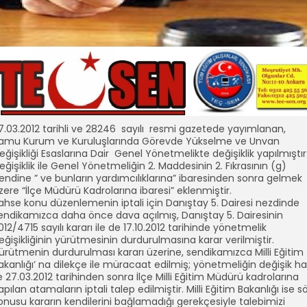
7.03.2012 tarihli ve 28246 sayılı resmi gazetede yayımlanan,
amu Kurum ve Kuruluşlarında Görevde Yükselme ve Unvan
eğişikliği Esaslarına Dair Genel Yönetmelikte değişiklik yapılmıştır
eğişiklik ile Genel Yönetmeliğin 2. Maddesinin 2. Fıkrasının (g)
endine ” ve bunların yardımcılıklarına” ibaresinden sonra gelmek
zere “İlçe Müdürü Kadrolarına ibaresi” eklenmiştir.
ahse konu düzenlemenin iptali için Danıştay 5. Dairesi nezdinde
endikamızca daha önce dava açılmış, Danıştay 5. Dairesinin
012/4715 sayılı kararı ile de 17.10.2012 tarihinde yönetmelik
eğişikliğinin yürütmesinin durdurulmasına karar verilmiştir.
ürütmenin durdurulması kararı üzerine, sendikamızca Milli Eğitim
akanlığı’ na dilekçe ile müracaat edilmiş; yönetmeliğin değişik hal
le 27.03.2012 tarihinden sonra İlçe Milli Eğitim Müdürü kadrolarına
apılan atamaların iptali talep edilmiştir. Milli Eğitim Bakanlığı ise s
onusu kararın kendilerini bağlamadığı gerekçesiyle talebimizi