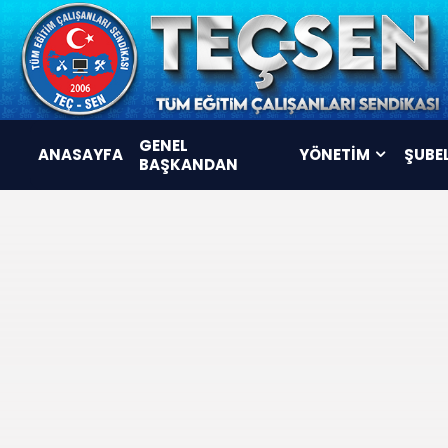
GENEL
ANASAYFA
YÖNETİM
ŞUBE
BAŞKANDAN
YÖNETİM KURULU
DENETLEME KURULU
DİSİPLİN KURULU
KOMİSYONLAR