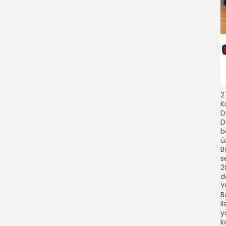
2
K
D
D
b
ü
B
s
2
d
Y
B
i
y
k