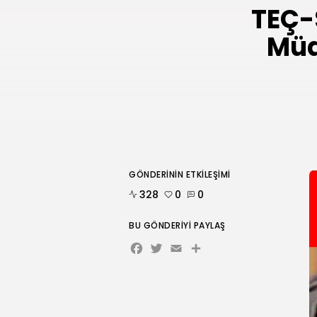
TEÇ-S
Müd
GÖNDERININ ETKILEŞIMI
328
0
0
BU GÖNDERIYI PAYLAŞ
Facebook
Twitter
Email
Share