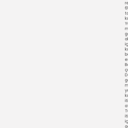
r
6
t
k
Y
m
g
a
i
k
b
e
B
ç
D
g
m
y
k
i
a
T
i
i
a