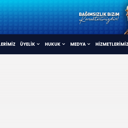
LERİMİZ
ÜYELİK
HUKUK
MEDYA
HİZMETLERİMİ
ÜYELİK FORMU
TÜZÜK
VİDEOLAR
İSTİFA FORMU
MAHKEME KARARLARI
AFİŞLER
TOPLU SÖZLEŞME
ARŞİV
METNİ