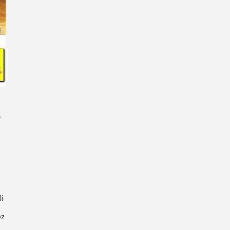
.
i
öz