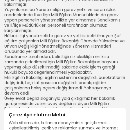
kaldırmıştır.
Yayımlanan bu Yönetmeliğin görev yetki ve sorumluluk
maddelerinde İl ve İlçe Milli Eğitim Müdürlüklerin de görev
yapan personelin yönetmelikte yer almaması Sendikamız
ve İl/İlçe Müdürlükleri personeli tarafından olumsuz
karşılanmıştır.
Hâlbuki İlgi yönetmelikte görev ve yetkisi belirtilmeyen Şef
eğitim çalışanları Milli Eğitim Bakanlığı Görevde Yükselme ve
Unvan Değişikliği Yönetmeliğinde Yönetim Hizmetleri
Grubunda yer almaktadır.
Sendikamız tarafından, belirttiğimiz eksikliğin en kısa
zamanda giderilmesi için Milli Eğitim Bakanlığına başvuru
yapılmış olup düzeltilmediği takdirde eksik işlem gereği
hukuki boyuta değerlendirmesi yapılacaktır.
Milli Eğitim Bakanlığı eğitim sistemini değiştirdi, bürokratlarını
değiştirdi, teşkilat yasasını değiştirdi. ancak; eğitim
çalışanlarına bakış açısını değiştirmedi. Yok saymaya
devam dedi.
Üvey evlat değiliz sloganıyla yola çıktığımız her bakanlık
görüşmesinde zaten üvey değilsiniz diyen Milli Eğitim
Bakanlığına Mevlana’nın bir sözü ile sesleniyoruz: YA
OLDUĞUN GİBİ GÖRÜN! YA GÖRÜNDÜĞÜN GİBİ OL! -Teç-Sen
Çerez Aydınlatma Metni
Genel Merkezi
Web sitemizde, kullanıcı deneyiminizi geliştirmek,
MEB başvurumuz aşağıdadır.
kişiselleştirilmiş içerik ve reklamlar sunmak ve internet