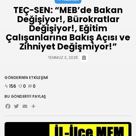
AĞUSTOS 3, 2026
TEÇ-SEN: “MEB’de Bakan
HABERLER
Değişiyor!, Bürokratlar
ANKARA 2. NOLU ŞUBESİ 1.
OLAĞAN...
Değişiyor!, Eğitim
TEMMUZ 31, 2026
Çalışanlarına Bakış Açısı ve
BIZI TAKIP
Zihniyet Değişmiyor!”
TEMMUZ 3, 2025
GÖNDERININ ETKILEŞIMI
156
0
0
BU GÖNDERIYI PAYLAŞ
Facebook
Twitter
Email
Share