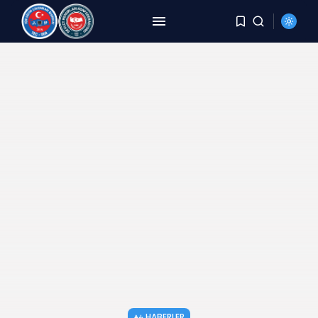
ARAMA
SON HABERLER
HABERLER
8 Yıldır Aynı Kriz, Aynı
Yorgunluk,...
AĞUSTOS 6, 2026
HABERLER
DEMİREL: TÜİK Rakam Yazıyor,
Millet Bedel...
AĞUSTOS 4, 2026
HABERLER
YER DEĞİŞTİRME TALEBİ
KARŞILANMAYAN PERSONELE
BECAYİŞ...
HABERLER