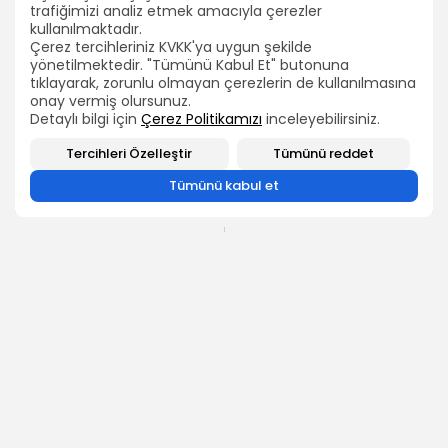
trafiğimizi analiz etmek amacıyla çerezler
kullanılmaktadır.
ARAMA
Çerez tercihleriniz KVKK'ya uygun şekilde
yönetilmektedir. "Tümünü Kabul Et" butonuna
tıklayarak, zorunlu olmayan çerezlerin de kullanılmasına
2026 Bütün hakları TEÇ-SEN'e aittir.
BIZI TAKIP EDIN
onay vermiş olursunuz.
Detaylı bilgi için
Çerez Politikamızı
inceleyebilirsiniz.
Tercihleri Özelleştir
Tümünü reddet
0
Tümünü kabul et
SONRAKİ İÇERİK
ÖNCEKİ İÇERİK
TEÇ-SEN: "MEB Grup
TEÇ-SEN: "M.E.B. Kendi
Başkanı Salih
Ayağına Kurşun
ALTUNTAŞ Genel
Sıkmaya Devam
Başkanımızı
Ediyor!"
Makamında...
HABERLER
HABERLER