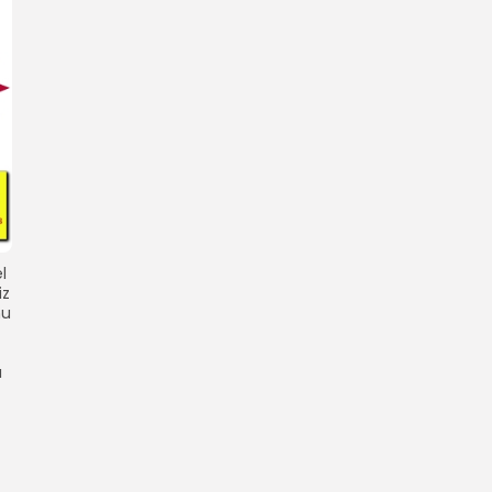
l
iz
nu
ı