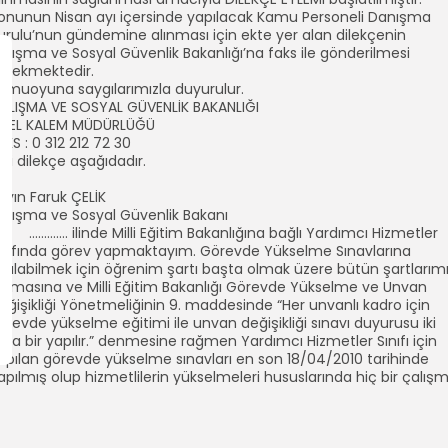
onunun Nisan ayı içersinde yapılacak Kamu Personeli Danışma
urulu’nun gündemine alınması için ekte yer alan dilekçenin
alışma ve Sosyal Güvenlik Bakanlığı’na faks ile gönderilmesi
erekmektedir.
amuoyuna saygılarımızla duyurulur.
ALIŞMA VE SOSYAL GÜVENLİK BAKANLIĞI
ZEL KALEM MÜDÜRLÜĞÜ
AKS : 0 312 212 72 30
lgili dilekçe aşağıdadır.
ayın Faruk ÇELİK
alışma ve Sosyal Güvenlik Bakanı
………. ilinde Milli Eğitim Bakanlığına bağlı Yardımcı Hizmetler
ınıfında görev yapmaktayım. Görevde Yükselme Sınavlarına
atılabilmek için öğrenim şartı başta olmak üzere bütün şartlarım
utmasına ve Milli Eğitim Bakanlığı Görevde Yükselme ve Unvan
eğişikliği Yönetmeliğinin 9. maddesinde “Her unvanlı kadro için
örevde yükselme eğitimi ile unvan değişikliği sınavı duyurusu iki
ılda bir yapılır.” denmesine rağmen Yardımcı Hizmetler Sınıfı için
apılan görevde yükselme sınavları en son 18/04/2010 tarihinde
apılmış olup hizmetlilerin yükselmeleri hususlarında hiç bir çalış
apılmamaktadır.
EÇ-SEN (Tüm Eğitim Çalışanları Sendikası) tarafından
evlet Personel Başkanlığına yapılan başvuru ile yardımcı hizmetl