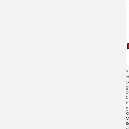
Y
İ
K
g
D
0
b
g
k
M
S
a