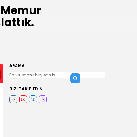
z Memur
lattık.
ARAMA
BIZI TAKIP EDIN