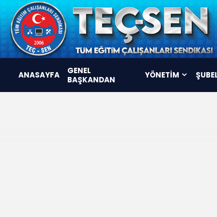
GENEL
ANASAYFA
YÖNETİM
ŞUBE
BAŞKANDAN
YÖNETİM KURULU
DENETLEME KURULU
DİSİPLİN KURULU
KOMİSYONLAR