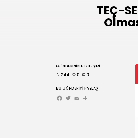
TEÇ-SE
Olması
GÖNDERININ ETKILEŞIMI
244
0
0
BU GÖNDERIYI PAYLAŞ
Facebook
Twitter
Email
Share