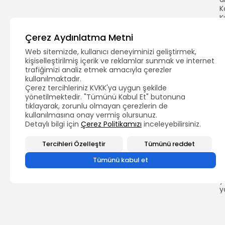
K
K
Ç
g
Çerez Aydınlatma Metni
K
Web sitemizde, kullanıcı deneyiminizi geliştirmek,
Ç
kişiselleştirilmiş içerik ve reklamlar sunmak ve internet
Ö
trafiğimizi analiz etmek amacıyla çerezler
F
kullanılmaktadır.
İ
Çerez tercihleriniz KVKK'ya uygun şekilde
yönetilmektedir. "Tümünü Kabul Et" butonuna
S
tıklayarak, zorunlu olmayan çerezlerin de
Ç
kullanılmasına onay vermiş olursunuz.
…
Detaylı bilgi için
Çerez Politikamızı
inceleyebilirsiniz.
s
k
Tercihleri Özelleştir
Tümünü reddet
t
D
Tümünü kabul et
g
y
y
y
y
T
D