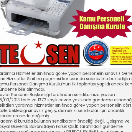
ardımcı Hizmetler Sınıfında görev yapan personelin sınavsız Gene
dari Hizmetler Sınıfına geçmesi konusunda sabırsızlıkla beklediğim
amu Personeli Danışma Kurulu’nun ilk toplantısı yapıldı ancak ko
ündeme bile alınmadı.
evlet Personel Başkanlığı tarafından sendikamıza yazılan
6/03/2013 tarih ve 1372 sayılı cevap yazısında gündeme alınacağ
elirtilen yardımcı hizmetler sınıfında görev yapan personelin dört
özle beklediği sınavsız geçiş, demek ki sendikalar için öncelikli
onular arasında değilmiş.
adem ki kurulda bulunan sendikaların önceliği değil, Çalışma ve
osyal Güvenlik Bakanı Sayın Faruk ÇELİK tarafından gündeme
lınmasının sağlanması amacıyla DİLEKÇE EYLEMİ başlatılmıştır.