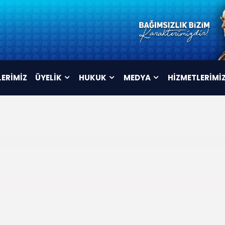
LERİMİZ
ÜYELİK
HUKUK
MEDYA
HİZMETLERİMİ
ÜYELİK FORMU
TÜZÜK
VİDEOLAR
İSTİFA FORMU
MAHKEME KARARLARI
AFİŞLER
TOPLU SÖZLEŞME
ARŞİV
METNİ