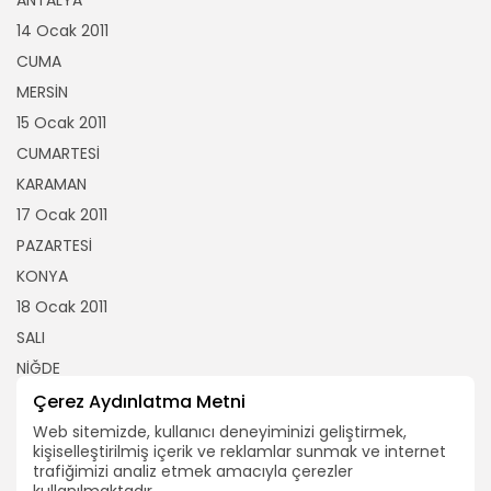
14 Ocak 2011
CUMA
MERSİN
15 Ocak 2011
CUMARTESİ
KARAMAN
17 Ocak 2011
PAZARTESİ
KONYA
18 Ocak 2011
SALI
NİĞDE
19 Ocak 2011
Çerez Aydınlatma Metni
ÇARŞAMBA
Web sitemizde, kullanıcı deneyiminizi geliştirmek,
kişiselleştirilmiş içerik ve reklamlar sunmak ve internet
AKSARAY
trafiğimizi analiz etmek amacıyla çerezler
20 Ocak 2011