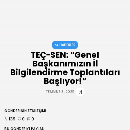
AĞUSTOS 3, 2026
HABERLER
ANKARA 2. NOLU ŞUBESİ 1.
OLAĞAN...
TEMMUZ 31, 2026
BIZI TAKIP
HABERLER
TEÇ-SEN: “Genel
Başkanımızın İl
Bilgilendirme Toplantıları
Başlıyor!”
TEMMUZ 3, 2025
GÖNDERININ ETKILEŞIMI
139
0
0
BU GÖNDERIYI PAYLAŞ