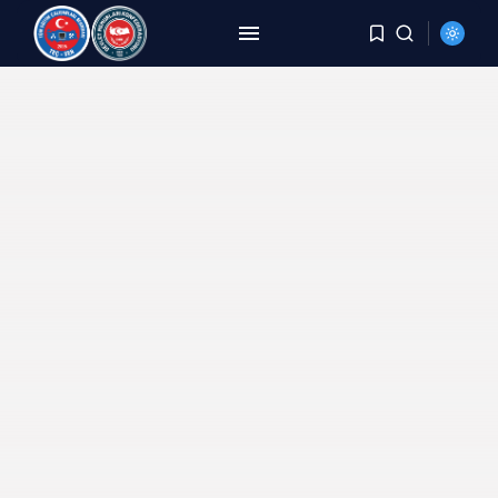
ARAMA
SON HABERLER
HABERLER
8 Yıldır Aynı Kriz, Aynı
Yorgunluk,...
AĞUSTOS 6, 2026
HABERLER
DEMİREL: TÜİK Rakam Yazıyor,
Millet Bedel...
AĞUSTOS 4, 2026
HABERLER
YER DEĞİŞTİRME TALEBİ
KARŞILANMAYAN PERSONELE
BECAYİŞ...