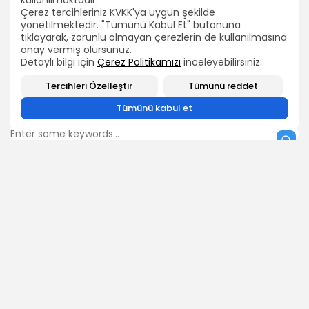
kullanılmaktadır.
Çerez tercihleriniz KVKK'ya uygun şekilde
PERŞEMBE
yönetilmektedir. "Tümünü Kabul Et" butonuna
2026 Bütün hakları TEÇ-SEN'e aittir.
tıklayarak, zorunlu olmayan çerezlerin de kullanılmasına
NEVŞEHİR
onay vermiş olursunuz.
21 Ocak 2011
Detaylı bilgi için
Çerez Politikamızı
inceleyebilirsiniz.
CUMA
Tercihleri Özelleştir
Tümünü reddet
Tümünü kabul et
ARAMA
BIZI TAKIP EDIN
0
ÖNCEKİ İÇERİK
SONRAKİ İÇERİK
TEÇ-SEN: "Açlık Grevi
TEÇ-SEN: "Teknik
Eylemi Ankara'da
Kadro Sınavına Tüm
Başlıyor!"
Adaylar Girmelidir!"