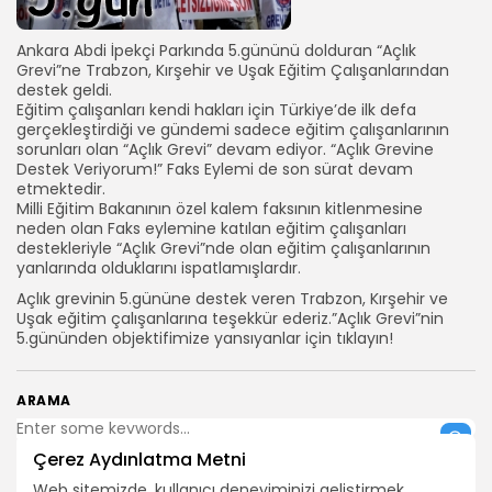
Ankara Abdi İpekçi Parkında 5.gününü dolduran “Açlık
Grevi”ne Trabzon, Kırşehir ve Uşak Eğitim Çalışanlarından
destek geldi.
Eğitim çalışanları kendi hakları için Türkiye’de ilk defa
gerçekleştirdiği ve gündemi sadece eğitim çalışanlarının
sorunları olan “Açlık Grevi” devam ediyor. “Açlık Grevine
Destek Veriyorum!” Faks Eylemi de son sürat devam
etmektedir.
Milli Eğitim Bakanının özel kalem faksının kitlenmesine
neden olan Faks eylemine katılan eğitim çalışanları
destekleriyle “Açlık Grevi”nde olan eğitim çalışanlarının
yanlarında olduklarını ispatlamışlardır.
Açlık grevinin 5.gününe destek veren Trabzon, Kırşehir ve
Uşak eğitim çalışanlarına teşekkür ederiz.”Açlık Grevi”nin
5.gününden objektifimize yansıyanlar için tıklayın!
ARAMA
Çerez Aydınlatma Metni
BIZI TAKIP EDIN
Web sitemizde, kullanıcı deneyiminizi geliştirmek,