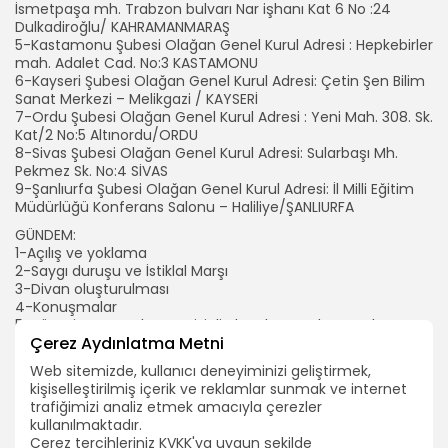
İsmetpaşa mh. Trabzon bulvarı Nar işhanı Kat 6 No :24
Dulkadiroğlu/ KAHRAMANMARAŞ
5-Kastamonu Şubesi Olağan Genel Kurul Adresi : Hepkebirler
mah. Adalet Cad. No:3 KASTAMONU
6-Kayseri Şubesi Olağan Genel Kurul Adresi: Çetin Şen Bilim
Sanat Merkezi – Melikgazi / KAYSERİ
7-Ordu Şubesi Olağan Genel Kurul Adresi : Yeni Mah. 308. Sk.
Kat/2 No:5 Altınordu/ORDU
8-Sivas Şubesi Olağan Genel Kurul Adresi: Sularbaşı Mh.
Pekmez Sk. No:4 SİVAS
9-Şanlıurfa Şubesi Olağan Genel Kurul Adresi: İl Milli Eğitim
Müdürlüğü Konferans Salonu – Haliliye/ŞANLIURFA
GÜNDEM:
1-Açılış ve yoklama
2-Saygı duruşu ve İstiklal Marşı
3-Divan oluşturulması
4-Konuşmalar
5-Yönetim, Denetleme, Disiplin kurulu raporlarının okunması
Çerez Aydınlatma Metni
6-Zorunlu organlar ile üst kurul delege seçimleri
7-Dilek ve temenniler
Web sitemizde, kullanıcı deneyiminizi geliştirmek,
8-Kapanış
kişiselleştirilmiş içerik ve reklamlar sunmak ve internet
trafiğimizi analiz etmek amacıyla çerezler
kullanılmaktadır.
ARAMA
Çerez tercihleriniz KVKK'ya uygun şekilde