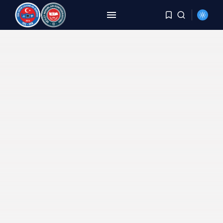
ARAMA
SON HABERLER
HABERLER
8 Yıldır Aynı Kriz, Aynı
Yorgunluk,...
AĞUSTOS 6, 2026
HABERLER
DEMİREL: TÜİK Rakam Yazıyor,
Millet Bedel...
AĞUSTOS 4, 2026
HABERLER
YER DEĞİŞTİRME TALEBİ
KARŞILANMAYAN PERSONELE
BECAYİŞ...