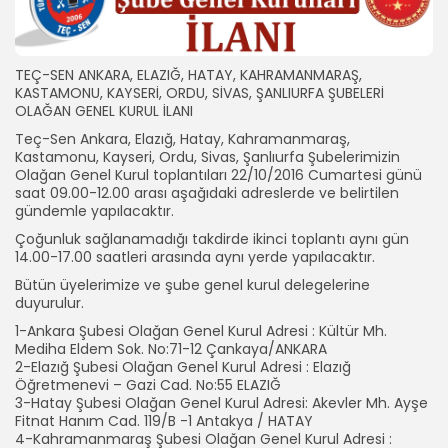
TEÇ-SEN ANKARA, ELAZIĞ, HATAY, KAHRAMANMARAŞ,
KASTAMONU, KAYSERİ, ORDU, SİVAS, ŞANLIURFA ŞUBELERİ
OLAĞAN GENEL KURUL İLANI
Teç-Sen Ankara, Elazığ, Hatay, Kahramanmaraş,
Kastamonu, Kayseri, Ordu, Sivas, Şanlıurfa Şubelerimizin
Olağan Genel Kurul toplantıları 22/10/2016 Cumartesi günü
saat 09.00-12.00 arası aşağıdaki adreslerde ve belirtilen
gündemle yapılacaktır.
Çoğunluk sağlanamadığı takdirde ikinci toplantı aynı gün
14.00-17.00 saatleri arasında aynı yerde yapılacaktır.
Bütün üyelerimize ve şube genel kurul delegelerine
duyurulur.
1-Ankara Şubesi Olağan Genel Kurul Adresi : Kültür Mh.
Mediha Eldem Sok. No:71-12 Çankaya/ANKARA
2-Elazığ Şubesi Olağan Genel Kurul Adresi : Elazığ
Öğretmenevi – Gazi Cad. No:55 ELAZIĞ
3-Hatay Şubesi Olağan Genel Kurul Adresi: Akevler Mh. Ayşe
Fitnat Hanım Cad. 119/B -1 Antakya / HATAY
4-Kahramanmaraş Şubesi Olağan Genel Kurul Adresi :