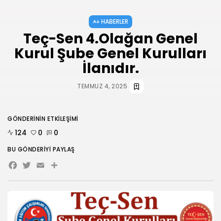
AĞUSTOS 3, 2026
HABERLER
HABERLER
ANKARA 2. NOLU ŞUBESİ 1.
Teç-Sen 4.Olağan Genel
OLAĞAN...
Kurul Şube Genel Kurulları
TEMMUZ 31, 2026
İlanıdır.
BIZI TAKIP
TEMMUZ 4, 2025
GÖNDERININ ETKILEŞIMI
124
0
0
BU GÖNDERIYI PAYLAŞ
Facebook
Twitter
Email
Share