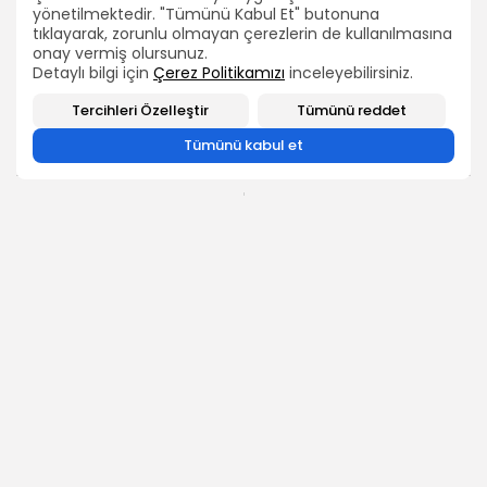
yönetilmektedir. "Tümünü Kabul Et" butonuna
tıklayarak, zorunlu olmayan çerezlerin de kullanılmasına
2026 Bütün hakları TEÇ-SEN'e aittir.
onay vermiş olursunuz.
BIZI TAKIP EDIN
Detaylı bilgi için
Çerez Politikamızı
inceleyebilirsiniz.
Tercihleri Özelleştir
Tümünü reddet
0
Tümünü kabul et
ÖNCEKİ İÇERİK
SONRAKİ İÇERİK
Öğretmen'e %35
Genel Başkanımız Ümit
İndirimli Tatil.! Eğitim
DEMİREL'in 4. Olağan
Çalışanları Yine Yok
Genel Kurul Mesajı
Sayıldı.!
HABERLER
HABERLER
2026 Bütün hakları TEÇ-SEN'e aittir.