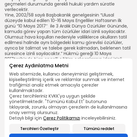
geçmeleri durumunda gerekli hukuki yardım süratle
verilecektir.
Yine, 2002/58 sayılı Başbakanlık genelgesinin “Ulusal
düzeyde kabul edilen 10-16 Mayıs Engelliler Haftasının ilk
günü “10 Mayıs 2017″ ile 3 Aralık Dünya Özürlüler Gününde,
kamuda görev yapan tüm özürlüler idari izinli sayılacaktır.
Olumsuz hava koşulları nedeniyle valiliklerce okulların tatil
edilmesi halinde aynı bölgedeki kamu görevlisi özürlüler,
ayrıca bir talimat ve talebe gerek kalmadan, belirlenen tatil
süresince izinli sayılacaktır.” Hükmü gereği 10 Mayıs
2017tarihinde tüm engelli eğitim çalışanlarının idari izinli
olduğunu bir kez daha hatırlatmak istiyoruz.
Çerez Aydınlatma Metni
Web sitemizde, kullanıcı deneyiminizi geliştirmek,
kişiselleştirilmiş içerik ve reklamlar sunmak ve internet
ARAMA
trafiğimizi analiz etmek amacıyla çerezler
kullanılmaktadır.
Çerez tercihleriniz KVKK'ya uygun şekilde
BIZI TAKIP EDIN
yönetilmektedir. "Tümünü Kabul Et" butonuna
tıklayarak, zorunlu olmayan çerezlerin de kullanılmasına
onay vermiş olursunuz.
2026 Bütün hakları TEÇ-SEN'e aittir.
Detaylı bilgi için
Çerez Politikamızı
inceleyebilirsiniz.
0
Tercihleri Özelleştir
Tümünü reddet