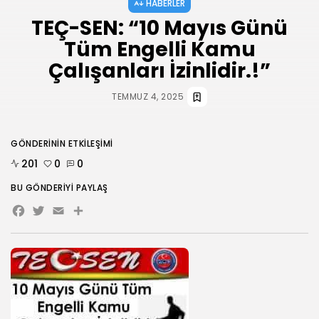
HABERLER
TEÇ-SEN: “10 Mayıs Günü
HABERLER
ANKARA 2. NOLU ŞUBESİ 1.
Tüm Engelli Kamu
OLAĞAN...
Çalışanları İzinlidir.!”
TEMMUZ 31, 2026
TEMMUZ 4, 2025
BIZI TAKIP
GÖNDERININ ETKILEŞIMI
201
0
0
BU GÖNDERIYI PAYLAŞ
Facebook
Twitter
Email
Share