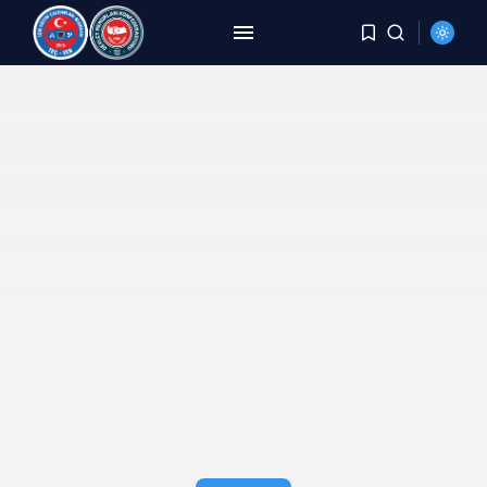
ARAMA
SON HABERLER
HABERLER
8 Yıldır Aynı Kriz, Aynı
Yorgunluk,...
AĞUSTOS 6, 2026
HABERLER
DEMİREL: TÜİK Rakam Yazıyor,
Millet Bedel...
AĞUSTOS 4, 2026
HABERLER
YER DEĞİŞTİRME TALEBİ
KARŞILANMAYAN PERSONELE
BECAYİŞ...
AĞUSTOS 3, 2026