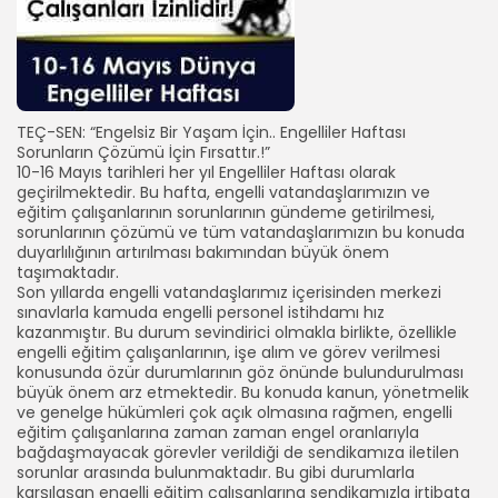
TEÇ-SEN: “Engelsiz Bir Yaşam İçin.. Engelliler Haftası
Sorunların Çözümü İçin Fırsattır.!”
10-16 Mayıs tarihleri her yıl Engelliler Haftası olarak
geçirilmektedir. Bu hafta, engelli vatandaşlarımızın ve
eğitim çalışanlarının sorunlarının gündeme getirilmesi,
sorunlarının çözümü ve tüm vatandaşlarımızın bu konuda
duyarlılığının artırılması bakımından büyük önem
taşımaktadır.
Son yıllarda engelli vatandaşlarımız içerisinden merkezi
sınavlarla kamuda engelli personel istihdamı hız
kazanmıştır. Bu durum sevindirici olmakla birlikte, özellikle
engelli eğitim çalışanlarının, işe alım ve görev verilmesi
konusunda özür durumlarının göz önünde bulundurulması
büyük önem arz etmektedir. Bu konuda kanun, yönetmelik
ve genelge hükümleri çok açık olmasına rağmen, engelli
eğitim çalışanlarına zaman zaman engel oranlarıyla
bağdaşmayacak görevler verildiği de sendikamıza iletilen
sorunlar arasında bulunmaktadır. Bu gibi durumlarla
karşılaşan engelli eğitim çalışanlarına sendikamızla irtibata