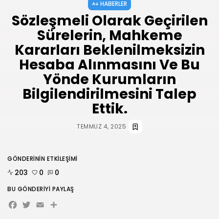
HABERLER
AĞUSTOS 3, 2026
Sözleşmeli Olarak Geçirilen
HABERLER
Sürelerin, Mahkeme
ANKARA 2. NOLU ŞUBESİ 1.
OLAĞAN...
Kararları Beklenilmeksizin
TEMMUZ 31, 2026
Hesaba Alınmasını Ve Bu
BIZI TAKIP
Yönde Kurumların
Bilgilendirilmesini Talep
Ettik.
TEMMUZ 4, 2025
GÖNDERININ ETKILEŞIMI
203
0
0
BU GÖNDERIYI PAYLAŞ
Facebook
Twitter
Email
Share