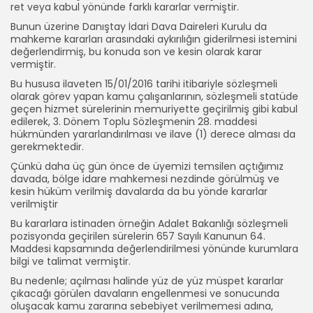
ret veya kabul yönünde farklı kararlar vermiştir.
Bunun üzerine Danıştay İdari Dava Daireleri Kurulu da
mahkeme kararları arasındaki aykırılığın giderilmesi istemini
değerlendirmiş, bu konuda son ve kesin olarak karar
vermiştir.
Bu hususa ilaveten 15/01/2016 tarihi itibariyle sözleşmeli
olarak görev yapan kamu çalışanlarının, sözleşmeli statüde
geçen hizmet sürelerinin memuriyette geçirilmiş gibi kabul
edilerek, 3. Dönem Toplu Sözleşmenin 28. maddesi
hükmünden yararlandırılması ve ilave (1) derece alması da
gerekmektedir.
Çünkü daha üç gün önce de üyemizi temsilen açtığımız
davada, bölge idare mahkemesi nezdinde görülmüş ve
kesin hüküm verilmiş davalarda da bu yönde kararlar
verilmiştir
Bu kararlara istinaden örneğin Adalet Bakanlığı sözleşmeli
pozisyonda geçirilen sürelerin 657 Sayılı Kanunun 64.
Maddesi kapsamında değerlendirilmesi yönünde kurumlara
bilgi ve talimat vermiştir.
Bu nedenle; açılması halinde yüz de yüz müspet kararlar
çıkacağı görülen davaların engellenmesi ve sonucunda
oluşacak kamu zararına sebebiyet verilmemesi adına,