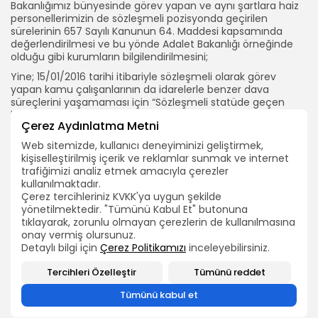
Bakanlığımız bünyesinde görev yapan ve aynı şartlara haiz
personellerimizin de sözleşmeli pozisyonda geçirilen
sürelerinin 657 Sayılı Kanunun 64. Maddesi kapsamında
değerlendirilmesi ve bu yönde Adalet Bakanlığı örneğinde
olduğu gibi kurumların bilgilendirilmesini;
Yine; 15/01/2016 tarihi itibariyle sözleşmeli olarak görev
yapan kamu çalışanlarının da idarelerle benzer dava
süreçlerini yaşamaması için “Sözleşmeli statüde geçen
hizmet sürelerinin memuriyette geçirilmiş gibi kabul
Çerez Aydınlatma Metni
edilmesi, 3. Dönem Toplu Sözleşmenin 28. maddesi
hükmünden yararlandırılması ve ilave (1) derece alması”nın
Web sitemizde, kullanıcı deneyiminizi geliştirmek,
sağlanması için de ayrıca kurum ve kuruluşların
kişiselleştirilmiş içerik ve reklamlar sunmak ve internet
bilgilendirilmesini Cumhurbaşkanlığı ve Milli Eğitim
trafiğimizi analiz etmek amacıyla çerezler
Bakanlığı’ndan resmi olarak talep ettik.
kullanılmaktadır.
Çerez tercihleriniz KVKK'ya uygun şekilde
TEÇ-SEN GENEL MERKEZİ
yönetilmektedir. "Tümünü Kabul Et" butonuna
tıklayarak, zorunlu olmayan çerezlerin de kullanılmasına
2026 Bütün hakları TEÇ-SEN'e aittir.
onay vermiş olursunuz.
ARAMA
Detaylı bilgi için
Çerez Politikamızı
inceleyebilirsiniz.
Tercihleri Özelleştir
Tümünü reddet
BIZI TAKIP EDIN
Tümünü kabul et