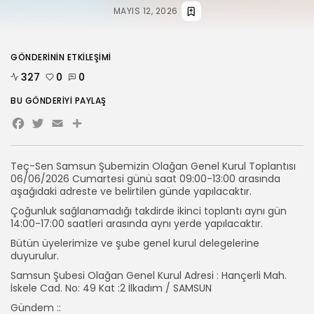
MAYIS 12, 2026
HABERLER
ANKARA 2. NOLU ŞUBESİ 1.
OLAĞAN...
GÖNDERININ ETKILEŞIMI
TEMMUZ 31, 2026
327
0
0
BIZI TAKIP
BU GÖNDERIYI PAYLAŞ
Facebook
Twitter
Email
Share
Teç-Sen Samsun Şubemizin Olağan Genel Kurul Toplantısı
06/06/2026 Cumartesi günü saat 09:00-13:00 arasında
aşağıdaki adreste ve belirtilen günde yapılacaktır.
Çoğunluk sağlanamadığı takdirde ikinci toplantı aynı gün
14:00-17:00 saatleri arasında aynı yerde yapılacaktır.
Bütün üyelerimize ve şube genel kurul delegelerine
duyurulur.
Samsun Şubesi Olağan Genel Kurul Adresi : Hançerli Mah.
İskele Cad. No: 49 Kat :2 İlkadım / SAMSUN
Gündem ::