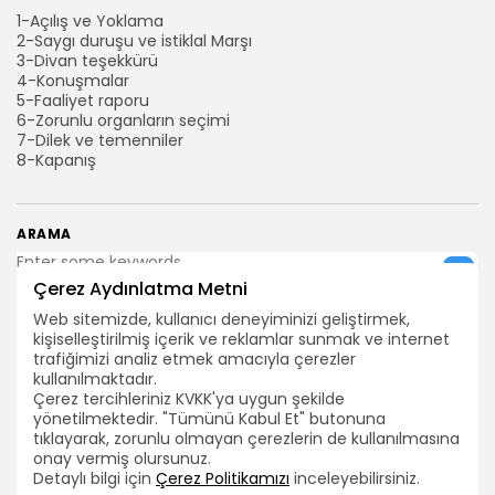
1-Açılış ve Yoklama
2-Saygı duruşu ve istiklal Marşı
3-Divan teşekkürü
4-Konuşmalar
5-Faaliyet raporu
6-Zorunlu organların seçimi
7-Dilek ve temenniler
8-Kapanış
ARAMA
Çerez Aydınlatma Metni
BIZI TAKIP EDIN
Web sitemizde, kullanıcı deneyiminizi geliştirmek,
kişiselleştirilmiş içerik ve reklamlar sunmak ve internet
trafiğimizi analiz etmek amacıyla çerezler
kullanılmaktadır.
0
Çerez tercihleriniz KVKK'ya uygun şekilde
yönetilmektedir. "Tümünü Kabul Et" butonuna
tıklayarak, zorunlu olmayan çerezlerin de kullanılmasına
onay vermiş olursunuz.
ÖNCEKİ İÇERİK
Detaylı bilgi için
Çerez Politikamızı
inceleyebilirsiniz.
SONRAKİ İÇERİK
2026 Bütün hakları TEÇ-SEN'e aittir.
TEÇ-SEN: MEB’de Görev