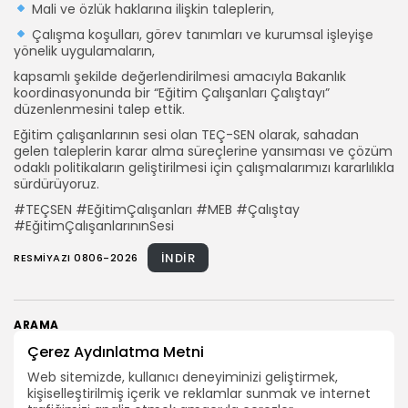
Mali ve özlük haklarına ilişkin taleplerin,
Çalışma koşulları, görev tanımları ve kurumsal işleyişe
yönelik uygulamaların,
kapsamlı şekilde değerlendirilmesi amacıyla Bakanlık
koordinasyonunda bir “Eğitim Çalışanları Çalıştayı”
düzenlenmesini talep ettik.
Eğitim çalışanlarının sesi olan TEÇ-SEN olarak, sahadan
gelen taleplerin karar alma süreçlerine yansıması ve çözüm
odaklı politikaların geliştirilmesi için çalışmalarımızı kararlılıkla
sürdürüyoruz.
#TEÇSEN #EğitimÇalışanları #MEB #Çalıştay
#EğitimÇalışanlarınınSesi
İNDIR
RESMIYAZI 0806-2026
ARAMA
Çerez Aydınlatma Metni
Web sitemizde, kullanıcı deneyiminizi geliştirmek,
BIZI TAKIP EDIN
kişiselleştirilmiş içerik ve reklamlar sunmak ve internet