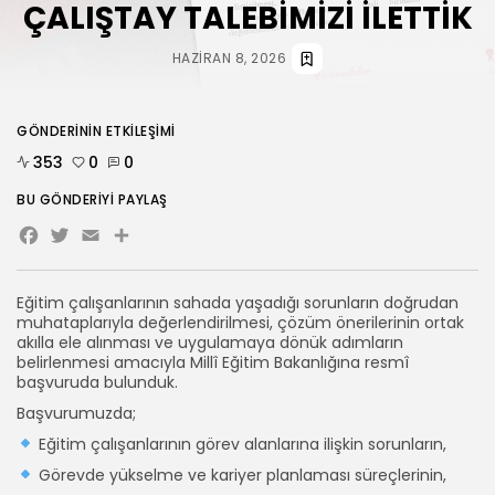
ÇALIŞTAY TALEBİMİZİ İLETTİK
HABERLER
ANKARA 2. NOLU ŞUBESİ 1.
HAZIRAN 8, 2026
OLAĞAN...
TEMMUZ 31, 2026
GÖNDERININ ETKILEŞIMI
BIZI TAKIP
353
0
0
BU GÖNDERIYI PAYLAŞ
Facebook
Twitter
Email
Share
Eğitim çalışanlarının sahada yaşadığı sorunların doğrudan
muhataplarıyla değerlendirilmesi, çözüm önerilerinin ortak
akılla ele alınması ve uygulamaya dönük adımların
belirlenmesi amacıyla Millî Eğitim Bakanlığına resmî
başvuruda bulunduk.
Başvurumuzda;
Eğitim çalışanlarının görev alanlarına ilişkin sorunların,
Görevde yükselme ve kariyer planlaması süreçlerinin,