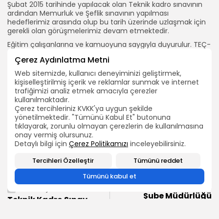
Şubat 2015 tarihinde yapılacak olan Teknik kadro sınavının
ardından Memurluk ve Şeflik sınavının yapılması
hedeflerimiz arasında olup bu tarih üzerinde uzlaşmak için
gerekli olan görüşmelerimiz devam etmektedir.
Eğitim çalışanlarına ve kamuoyuna saygıyla duyurulur. TEÇ-
SEN GENEL MERKEZİ
Çerez Aydınlatma Metni
Web sitemizde, kullanıcı deneyiminizi geliştirmek,
ARAMA
kişiselleştirilmiş içerik ve reklamlar sunmak ve internet
trafiğimizi analiz etmek amacıyla çerezler
kullanılmaktadır.
Çerez tercihleriniz KVKK'ya uygun şekilde
BIZI TAKIP EDIN
yönetilmektedir. "Tümünü Kabul Et" butonuna
tıklayarak, zorunlu olmayan çerezlerin de kullanılmasına
onay vermiş olursunuz.
2026 Bütün hakları TEÇ-SEN'e aittir.
Detaylı bilgi için
Çerez Politikamızı
inceleyebilirsiniz.
0
Tercihleri Özelleştir
Tümünü reddet
Tümünü kabul et
SONRAKİ İÇERİK
ÖNCEKİ İÇERİK
Şube Müdürlüğü
Teknik Kadro Sınav
Atamaları Yeniden
Tarihi Belli Oldu.!
Yapılacak!