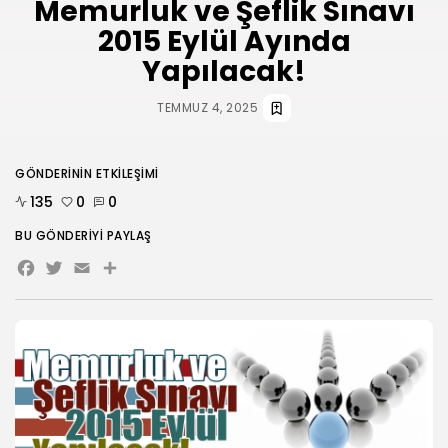
Memurluk ve Şeflik Sınavı
2015 Eylül Ayında
HABERLER
ANKARA 2. NOLU ŞUBESİ 1.
Yapılacak!
OLAĞAN...
TEMMUZ 31, 2026
TEMMUZ 4, 2025
BIZI TAKIP
GÖNDERININ ETKILEŞIMI
135
0
0
BU GÖNDERIYI PAYLAŞ
Facebook
Twitter
Email
Share