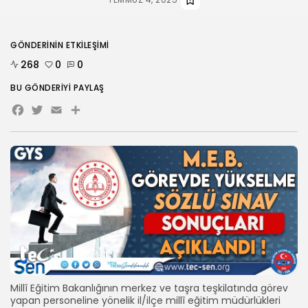
HABERLER
ANKARA 2. NOLU ŞUBESİ 1.
OLAĞAN...
GÖNDERININ ETKILEŞIMI
TEMMUZ 31, 2026
268
0
0
BIZI TAKIP
BU GÖNDERIYI PAYLAŞ
Facebook
Twitter
Email
Share
Millî Eğitim Bakanlığının merkez ve taşra teşkilatında görev
yapan personeline yönelik il/ilçe millî eğitim müdürlükleri