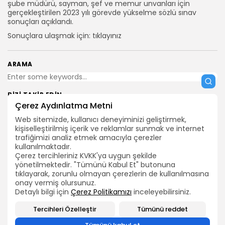
şube müdürü, sayman, şef ve memur unvanları için
gerçekleştirilen 2023 yılı görevde yükselme sözlü sınav
sonuçları açıklandı.
Sonuçlara ulaşmak için: tıklayınız
ARAMA
BIZI TAKIP EDIN
Çerez Aydınlatma Metni
Web sitemizde, kullanıcı deneyiminizi geliştirmek,
kişiselleştirilmiş içerik ve reklamlar sunmak ve internet
0
trafiğimizi analiz etmek amacıyla çerezler
kullanılmaktadır.
Çerez tercihleriniz KVKK'ya uygun şekilde
yönetilmektedir. "Tümünü Kabul Et" butonuna
ÖNCEKİ İÇERİK
SONRAKİ İÇERİK
tıklayarak, zorunlu olmayan çerezlerin de kullanılmasına
TEÇ-SEN Genel Başkanı
TEÇ-SEN'den Çarpıcı
onay vermiş olursunuz.
Ümit Demirel:
Açıklama: "Memur,
Detaylı bilgi için
Çerez Politikamızı
inceleyebilirsiniz.
2026 Bütün hakları TEÇ-SEN'e aittir.
“Enflasyon Zararı
Emekli ve Asgari Ücretli
Kapatma Oranının...
Sefalette...
Tercihleri Özelleştir
Tümünü reddet
HABERLER
HABERLER