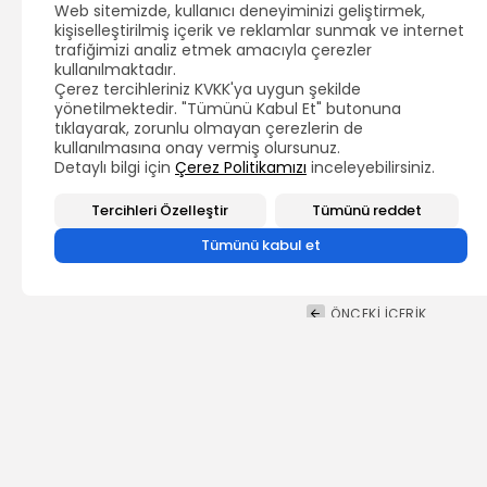
D
Web sitemizde, kullanıcı deneyiminizi geliştirmek,
Y
kişiselleştirilmiş içerik ve reklamlar sunmak ve internet
T
trafiğimizi analiz etmek amacıyla çerezler
S
kullanılmaktadır.
i
Çerez tercihleriniz KVKK'ya uygun şekilde
�
yönetilmektedir. "Tümünü Kabul Et" butonuna
p
tıklayarak, zorunlu olmayan çerezlerin de
m
kullanılmasına onay vermiş olursunuz.
T
Detaylı bilgi için
Çerez Politikamızı
inceleyebilirsiniz.
Tercihleri Özelleştir
Tümünü reddet
Tümünü kabul et
ÖNCEKİ İÇERİK
MEB Yenilik ve Eğiti
Müdürü Bilal TIRNAKÇ
HABERLER