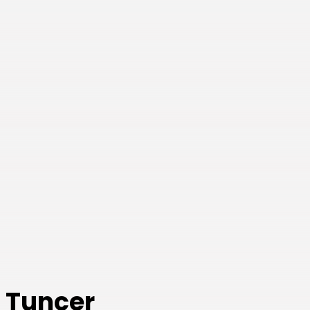
KARŞILANMAYAN
PERSONELE BECAYİŞ...
AĞUSTOS 3, 2026
HABERLER
ANKARA 2. NOLU
ŞUBESİ 1. OLAĞAN...
TEMMUZ 31, 2026
BIZI TAKIP
 Tuncer