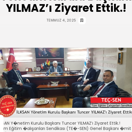
YILMAZ’ı Ziyaret Ettik.!
TEMMUZ 4, 2025
LKSAN Y�netim Kurulu Başkanı Tuncer YILMAZ’ı Ziyaret Ettik.!
�m Eğitim �alışanları Sendikası (TE�-SEN) Genel Başkanı �mit