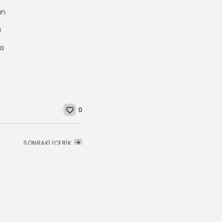
ın
ı
da
0
SONRAKİ İÇERİK
lıştırılan Programcı
n Sorunu Çözülüyor.
HABERLER