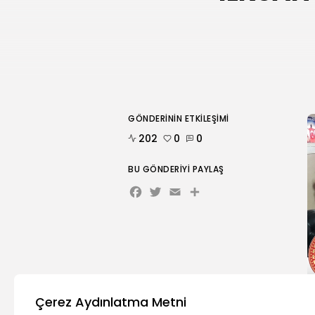
GÖNDERININ ETKILEŞIMI
202
0
0
BU GÖNDERIYI PAYLAŞ
Facebook
Twitter
Email
İ
Çerez Aydınlatma Metni
T