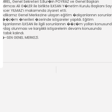
EMİREL, Genel Sekreteri S.Bur�in POYRAZ ve Genel Başkan
ardımcısı Ali G�LER ile birlikte İLKSAN Y�netim Kurulu Başkanı Say
uncer YILMAZ’ı makamında ziyaret etti.
endikamız Genel Merkezine ulaşan eğitim �alışanlarının sorunlar
le ��z�m �nerileri �zerinde istişareler yapıldı. Eğitim
alışanlarının İLKSAN ile ilgili sorunlarının ��z�m yolları konusun
aydaş olunması ve karşılıklı istişarelerin devamı konusunda
utabık kalındı.
E�-SEN GENEL MERKEZİ.
m Teknolojileri Genel
Görevi Dışında Ça
I'yı...
Kadrolarını