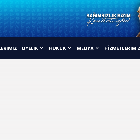
LERİMİZ
ÜYELİK
HUKUK
MEDYA
HİZMETLERİMİ
ÜYELİK FORMU
TÜZÜK
VİDEOLAR
İSTİFA FORMU
MAHKEME KARARLARI
AFİŞLER
TOPLU SÖZLEŞME
ARŞİV
METNİ