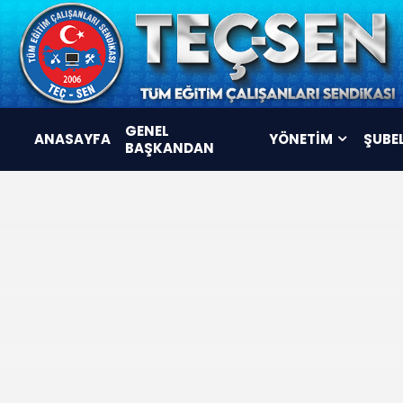
GENEL
ANASAYFA
YÖNETİM
ŞUBE
BAŞKANDAN
YÖNETİM KURULU
DENETLEME KURULU
DİSİPLİN KURULU
KOMİSYONLAR