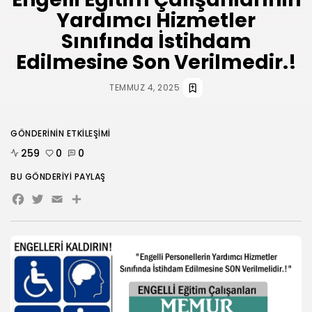
Yardımcı Hizmetler
HABERLER
Sınıfında İstihdam
ANKARA 2. NOLU ŞUBESİ 1.
OLAĞAN...
Edilmesine Son Verilmedir.!
TEMMUZ 31, 2026
TEMMUZ 4, 2025
BIZI TAKIP
GÖNDERININ ETKILEŞIMI
259
0
0
BU GÖNDERIYI PAYLAŞ
Facebook
Twitter
Email
Share