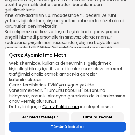
pozitif ayrımcılık daha sonradan burunlarından
getirilmektedir.
Yine Anayasamızın 50. maddesinde “… bedenî ve ruhî
yetersizliği olanlar çalışma şartları bakımından özel olarak
korunurlar. denilmektedir.
Bakanlığımız merkez ve taşra teşkilatında görev yapan
engelli hizmetli personellerin sınavsız olarak memur
kadrosuna geçirilmesi hususunda çalışma başlatılması
konusunda Milli Eğitim Bakanlığı’na resmi yazı yazdık.
Çerez Aydınlatma Metni
TEÇ-SEN GENEL MERKEZİ
Web sitemizde, kullanıcı deneyiminizi geliştirmek,
kişiselleştirilmiş içerik ve reklamlar sunmak ve internet
ARAMA
trafiğimizi analiz etmek amacıyla çerezler
kullanılmaktadır.
Çerez tercihleriniz KVKK'ya uygun şekilde
yönetilmektedir. "Tümünü Kabul Et" butonuna
BIZI TAKIP EDIN
tıklayarak, zorunlu olmayan çerezlerin de kullanılmasına
onay vermiş olursunuz.
2026 Bütün hakları TEÇ-SEN'e aittir.
Detaylı bilgi için
Çerez Politikamızı
inceleyebilirsiniz.
Tercihleri Özelleştir
Tümünü reddet
0
Tümünü kabul et