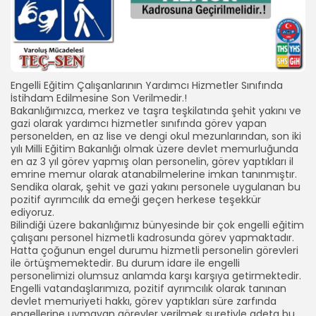
Engelli Eğitim Çalışanlarının Yardımcı Hizmetler Sınıfında
İstihdam Edilmesine Son Verilmedir.!
Bakanlığımızca, merkez ve taşra teşkilatında şehit yakını ve
gazi olarak yardımcı hizmetler sınıfında görev yapan
personelden, en az lise ve dengi okul mezunlarından, son iki
yılı Milli Eğitim Bakanlığı olmak üzere devlet memurluğunda
en az 3 yıl görev yapmış olan personelin, görev yaptıkları il
emrine memur olarak atanabilmelerine imkan tanınmıştır.
Sendika olarak, şehit ve gazi yakını personele uygulanan bu
pozitif ayrımcılık da emeği geçen herkese teşekkür
ediyoruz.
Bilindiği üzere bakanlığımız bünyesinde bir çok engelli eğitim
çalışanı personel hizmetli kadrosunda görev yapmaktadır.
Hatta çoğunun engel durumu hizmetli personelin görevleri
ile örtüşmemektedir. Bu durum idare ile engelli
personelimizi olumsuz anlamda karşı karşıya getirmektedir.
Engelli vatandaşlarımıza, pozitif ayrımcılık olarak tanınan
devlet memuriyeti hakkı, görev yaptıkları süre zarfında
engellerine uymayan görevler verilmek suretiyle adeta bu