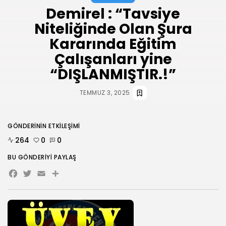
AĞUSTOS 3, 2026
Demirel : “Tavsiye
HABERLER
Niteliğinde Olan Şura
ANKARA 2. NOLU ŞUBESİ 1.
Kararında Eğitim
OLAĞAN...
TEMMUZ 31, 2026
Çalışanları yine
“DIŞLANMIŞTIR.!”
BIZI TAKIP
TEMMUZ 3, 2025
GÖNDERININ ETKILEŞIMI
264
0
0
BU GÖNDERIYI PAYLAŞ
Facebook
Twitter
Email
Share