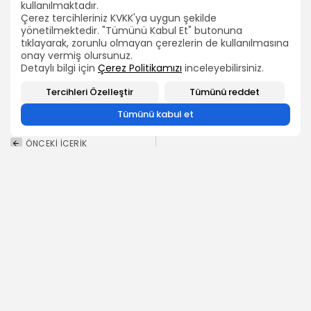
kullanılmaktadır.
Çerez tercihleriniz KVKK'ya uygun şekilde
yönetilmektedir. "Tümünü Kabul Et" butonuna
BIZI TAKIP EDIN
tıklayarak, zorunlu olmayan çerezlerin de kullanılmasına
2026 Bütün hakları TEÇ-SEN'e aittir.
onay vermiş olursunuz.
Detaylı bilgi için
Çerez Politikamızı
inceleyebilirsiniz.
Tercihleri Özelleştir
Tümünü reddet
0
Tümünü kabul et
ÖNCEKİ İÇERİK
TEÇ-SEN:"Genel
SONRAKİ İÇERİK
Başkanımız
TEÇ-SEN : "Ek Ders
G.Yükselme
Saatlerinde Değişiklik
Sınavlarının Açılması
Yapılacak."
için Personel Genel
Müdürüyle...
HABERLER
HABERLER