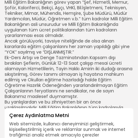
Milli Eğitim Bakanlığının görev yapan “Şef, Hizmetli, Memur,
Şoför, Kaloriferci, Bekçi, Aşçı, VHKİ, Bil.İşletmeni, Teknisyen,
Tekniker, Mimar, Mühendis, Hemşire, Şube Müdürü, Müdür
Yardımcıları, Müdür, Öğretmen v.b.” tüm kadrolar Milli Eğitim
Bakanlığının asli unsurudur ve Milli Eğitim Bakanlığında
uygulanan tüm ücret politikalarından tüm kadroların
yararlanması esas olmalıdır.
Ancak görülüyorki, tavsiye niteliğinde de olsa alınan
kararlarda eğitim çalışanlarını her zaman yapıldığı gibi yine
“YOK” sayılmış ve “DIŞLANMIŞTIR.”
Ek-Ders Artışı ve Denge Tazminatından Kapsam dışı
bırakılan Şeflerin, Günlük 12-13 Saat çalışıp mesai ücreti
alamayan Hizmetlilerin, Tayin Hakkı Amirin iki dudağı arasına
sıkıştırılmış, Görev tanımı olmayan iş hayatına mahkum
edilmiş ve Okulları eğitime hazırladığı halde Eğitim
Öğretime Hazırlık Ödeneğinden yararlandırılmayan Eğitim
Çalışanlarının feryatlarını ne sendikalar, ne de sayın
Bakanımız maalesef duymamıştır.
Bu yanlışlardan ve bu zihniyetten bir an önce
uzaklaşılmalıdır. Milli Eğitim Bakanlığının tüm kadrolarıyla
birlikte bir bütün olarak değerlendirilerek, kurum içindeki
Çerez Aydınlatma Metni
çalışma barışı sağlanmalıdır.” Dedi.
Web sitemizde, kullanıcı deneyiminizi geliştirmek,
kişiselleştirilmiş içerik ve reklamlar sunmak ve internet
trafiğimizi analiz etmek amacıyla çerezler
ARAMA