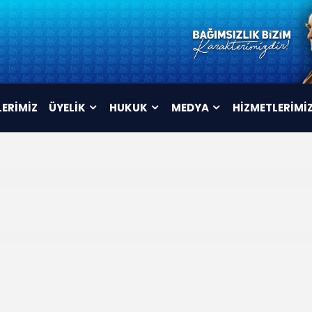
LERİMİZ
ÜYELİK
HUKUK
MEDYA
HİZMETLERİMİ
ÜYELİK FORMU
TÜZÜK
VİDEOLAR
İSTİFA FORMU
MAHKEME KARARLARI
AFİŞLER
TOPLU SÖZLEŞME
ARŞİV
METNİ