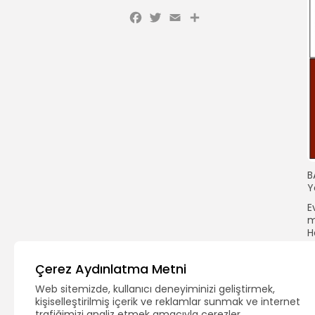
Facebook
Twitter
Email
Share
B
Y
E
m
H
e
k
Çerez Aydınlatma Metni
H
Web sitemizde, kullanıcı deneyiminizi geliştirmek,
y
kişiselleştirilmiş içerik ve reklamlar sunmak ve internet
t
trafiğimizi analiz etmek amacıyla çerezler