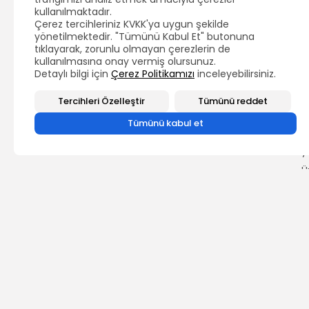
k
kullanılmaktadır.
S
Çerez tercihleriniz KVKK'ya uygun şekilde
e
yönetilmektedir. "Tümünü Kabul Et" butonuna
g
tıklayarak, zorunlu olmayan çerezlerin de
k
kullanılmasına onay vermiş olursunuz.
Detaylı bilgi için
Çerez Politikamızı
inceleyebilirsiniz.
H
h
Tercihleri Özelleştir
Tümünü reddet
h
d
Tümünü kabul et
a
d
y
Ü
T
B
ÖNCEKİ İÇERİK