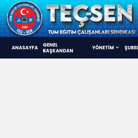
GENEL
ANASAYFA
YÖNETİM
ŞUBE
BAŞKANDAN
YÖNETİM KURULU
DENETLEME KURULU
DİSİPLİN KURULU
KOMİSYONLAR