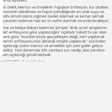
azandı diyebiliriz.
abit Gelirli, Memur ve Emeklinin Yapışkan Enflasyon, kur atakları,
konominin daralması ve hayat pahalılığında en ufak suçu ve
ünahı olmamasına rağmen bedel ödemek ve kemer sıkmak
onusunda nedense hep en ön safta durmak zorunda bırakılıyor.
azine ve Maliye Bakanı Mehmet Şimşek “Artık ücret artışlarının
edef enflasyona göre yapılacağını” açıkladı. Sabah’ta yer alan
abere göre, “bundan böyle gerçekleşen değil, zam yapılacak
önemin enflasyonu baz alınarak artışlar yapılacak.” sözünden
nlaşılacağı üzere memur ve emekliler için yeni goller geliyor
iyebiliriz. Yeni dönemde Sıfır zamlara son verilip, eksi zamlara
elken açılacağı görülmektedir.
mit DEMİREL-Genel Başkan
EÇ-SEN – Tüm Eğitim Çalışanları Sendikası
ASK-Bağımsız Kamu Görevlileri Sendikaları Konfederasyonu