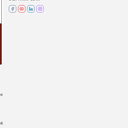
ve
ık