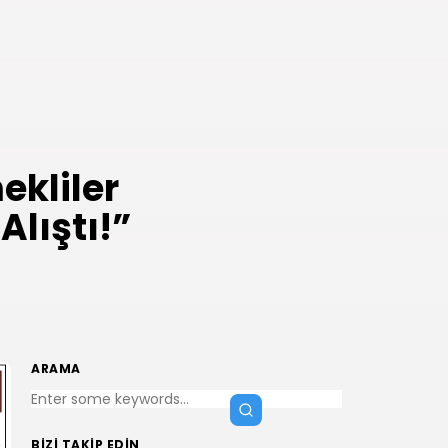
kliler
lıştı!”
ARAMA
BIZI TAKIP EDIN