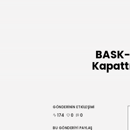
BASK-
Kapatt
GÖNDERININ ETKILEŞIMI
174
0
0
BU GÖNDERIYI PAYLAŞ