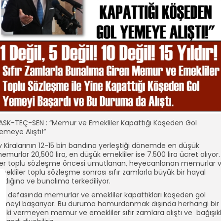
ASK-TEÇ-SEN : “Memur ve Emekliler Kapattığı Köşeden Gol
emeye Alıştı!”
v Kiralarının 12-15 bin bandına yerleştiği dönemde en düşük
emurlar 20,500 lira, en düşük emekliler ise 7.500 lira ücret alıyor.
er toplu sözleşme öncesi umutlanan, heyecanlanan memurlar 
mekliler toplu sözleşme sonrası sıfır zamlarla büyük bir hayal
ırıklığına ve bunalıma terkediliyor.
er defasında memurlar ve emekliler kapattıkları köşeden gol
emeyi başarıyor. Bu duruma homurdanmak dışında herhangi bir
epki vermeyen memur ve emekliler sıfır zamlara alıştı ve bağışıkl