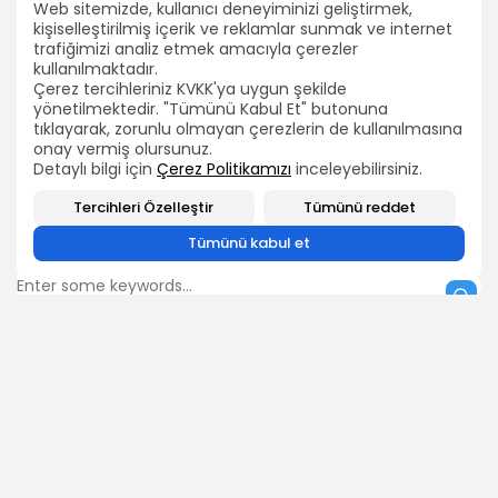
Web sitemizde, kullanıcı deneyiminizi geliştirmek,
Yine bir seçim öncesi ve YİNE KADRO çalışması. Çalışma ve
kişiselleştirilmiş içerik ve reklamlar sunmak ve internet
Sosyal Güvenlik Bakanlığı alışkanlık haline getirdiği her seçim
trafiğimizi analiz etmek amacıyla çerezler
öncesi 4/C’ye kadro çalışmasını yine başlattı.Çalışma
kullanılmaktadır.
Bakanlığı nasıl bir şekilde çalışıyor ki bu çalışma bir türlü
Çerez tercihleriniz KVKK'ya uygun şekilde
bitmek bilmiyor.
yönetilmektedir. "Tümünü Kabul Et" butonuna
2026 Bütün hakları TEÇ-SEN'e aittir.
tıklayarak, zorunlu olmayan çerezlerin de kullanılmasına
Bu gidişle bu çalışma yine bitmeyeceğe benziyor. Birileri
onay vermiş olursunuz.
sendikal oyalama, birileri siyasi oyalama taktiklerini bu kadar
Detaylı bilgi için
Çerez Politikamızı
inceleyebilirsiniz.
güzel kullanırken ve 4/C sorununun devamı rant olarak
görülürken… 4/C’LİLER KADRO YÜZÜ GÖREMEZ.
Tercihleri Özelleştir
Tümünü reddet
Tümünü kabul et
ARAMA
BIZI TAKIP EDIN
0
ÖNCEKİ İÇERİK
SONRAKİ İÇERİK