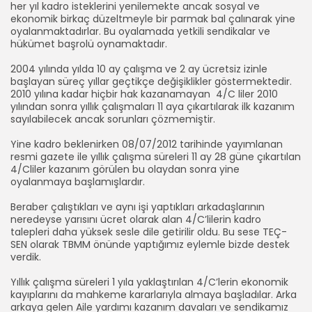
her yıl kadro isteklerini yenilemekte ancak sosyal ve
ekonomik birkaç düzeltmeyle bir parmak bal çalınarak yine
oyalanmaktadırlar. Bu oyalamada yetkili sendikalar ve
hükümet başrolü oynamaktadır.
2004 yılında yılda 10 ay çalışma ve 2 ay ücretsiz izinle
başlayan süreç yıllar geçtikçe değişiklikler göstermektedir.
2010 yılına kadar hiçbir hak kazanamayan 4/C liler 2010
yılından sonra yıllık çalışmaları 11 aya çıkartılarak ilk kazanım
sayılabilecek ancak sorunları çözmemiştir.
Yine kadro beklenirken 08/07/2012 tarihinde yayımlanan
resmi gazete ile yıllık çalışma süreleri 11 ay 28 güne çıkartılan
4/Cliler kazanım görülen bu olaydan sonra yine
oyalanmaya başlamışlardır.
Beraber çalıştıkları ve aynı işi yaptıkları arkadaşlarının
neredeyse yarısını ücret olarak alan 4/C’lilerin kadro
talepleri daha yüksek sesle dile getirilir oldu. Bu sese TEÇ-
SEN olarak TBMM önünde yaptığımız eylemle bizde destek
verdik.
Yıllık çalışma süreleri 1 yıla yaklaştırılan 4/C’lerin ekonomik
kayıplarını da mahkeme kararlarıyla almaya başladılar. Arka
arkaya gelen Aile yardımı kazanım davaları ve sendikamız