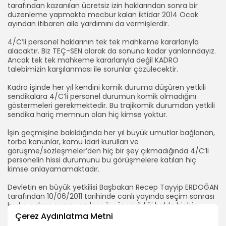
tarafından kazanılan ücretsiz izin haklarından sonra bir
düzenleme yapmakta mecbur kalan iktidar 2014 Ocak
ayından itibaren aile yardımını da vermişlerdir.
4/C’li personel haklarının tek tek mahkeme kararlarıyla
alacaktır. Biz TEÇ-SEN olarak da sonuna kadar yanlarındayız.
Ancak tek tek mahkeme kararlarıyla değil KADRO
talebimizin karşılanması ile sorunlar çözülecektir.
Kadro işinde her yıl kendini komik duruma düşüren yetkili
sendikalara 4/C’li personel durumun komik olmadığını
göstermeleri gerekmektedir. Bu trajikomik durumdan yetkili
sendika hariç memnun olan hiç kimse yoktur.
İşin geçmişine bakıldığında her yıl büyük umutlar bağlanan,
torba kanunlar, kamu idari kurulları ve
görüşme/sözleşmeler’den hiç bir şey çıkmadığında 4/C’li
personelin hissi durumunu bu görüşmelere katılan hiç
kimse anlayamamaktadır.
Devletin en büyük yetkilisi Başbakan Recep Tayyip ERDOĞAN
tarafından 10/06/2011 tarihinde canlı yayında seçim sonrası
kadro çalışmasının yapılacağı söz verildiği halde hiçbir
çalışma yapılmamıştır. (Seçimden önce)
Çerez Aydınlatma Metni