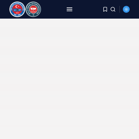
ARAMA
SON HABERLER
HABERLER
8 Yıldır Aynı Kriz, Aynı
Yorgunluk,...
AĞUSTOS 6, 2026
HABERLER
DEMİREL: TÜİK Rakam Yazıyor,
Millet Bedel...
AĞUSTOS 4, 2026
HABERLER
YER DEĞİŞTİRME TALEBİ
KARŞILANMAYAN PERSONELE
BECAYİŞ...