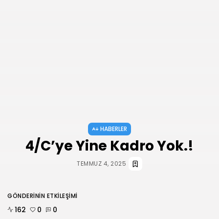
AĞUSTOS 3, 2026
HABERLER
ANKARA 2. NOLU ŞUBESİ 1.
OLAĞAN...
TEMMUZ 31, 2026
BIZI TAKIP
HABERLER
4/C’ye Yine Kadro Yok.!
TEMMUZ 4, 2025
GÖNDERININ ETKILEŞIMI
162
0
0