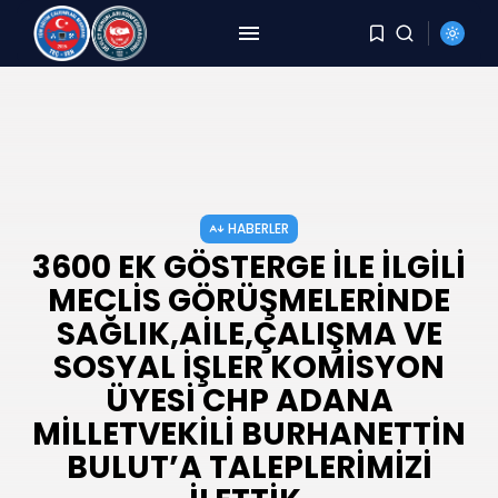
ARAMA
SON HABERLER
HABERLER
8 Yıldır Aynı Kriz, Aynı
Yorgunluk,...
HABERLER
AĞUSTOS 6, 2026
3600 EK GÖSTERGE İLE İLGİLİ
MECLİS GÖRÜŞMELERİNDE
HABERLER
DEMİREL: TÜİK Rakam Yazıyor,
SAĞLIK,AİLE,ÇALIŞMA VE
Millet Bedel...
SOSYAL İŞLER KOMİSYON
AĞUSTOS 4, 2026
ÜYESİ CHP ADANA
HABERLER
MİLLETVEKİLİ BURHANETTİN
YER DEĞİŞTİRME TALEBİ
KARŞILANMAYAN PERSONELE
BULUT’A TALEPLERİMİZİ
BECAYİŞ...
AĞUSTOS 3, 2026