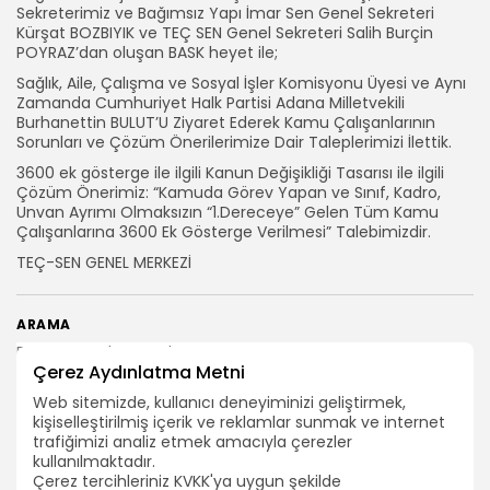
Sekreterimiz ve Bağımsız Yapı İmar Sen Genel Sekreteri
Kürşat BOZBIYIK ve TEÇ SEN Genel Sekreteri Salih Burçin
POYRAZ’dan oluşan BASK heyet ile;
Sağlık, Aile, Çalışma ve Sosyal İşler Komisyonu Üyesi ve Aynı
Zamanda Cumhuriyet Halk Partisi Adana Milletvekili
Burhanettin BULUT’U Ziyaret Ederek Kamu Çalışanlarının
Sorunları ve Çözüm Önerilerimize Dair Taleplerimizi İlettik.
3600 ek gösterge ile ilgili Kanun Değişikliği Tasarısı ile ilgili
Çözüm Önerimiz: “Kamuda Görev Yapan ve Sınıf, Kadro,
Unvan Ayrımı Olmaksızın “1.Dereceye” Gelen Tüm Kamu
Çalışanlarına 3600 Ek Gösterge Verilmesi” Talebimizdir.
TEÇ-SEN GENEL MERKEZİ
ARAMA
Çerez Aydınlatma Metni
BIZI TAKIP EDIN
Web sitemizde, kullanıcı deneyiminizi geliştirmek,
kişiselleştirilmiş içerik ve reklamlar sunmak ve internet
trafiğimizi analiz etmek amacıyla çerezler
kullanılmaktadır.
Çerez tercihleriniz KVKK'ya uygun şekilde
0