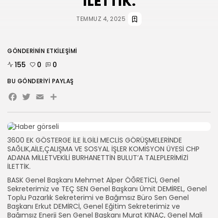
İLETTİK.
HABERLER
TEMMUZ 4, 2025
ANKARA 2. NOLU ŞUBESİ 1.
OLAĞAN...
TEMMUZ 31, 2026
GÖNDERININ ETKILEŞIMI
BIZI TAKIP
155
0
0
BU GÖNDERIYI PAYLAŞ
Facebook
Twitter
Email
Share
3600 EK GÖSTERGE İLE İLGİLİ MECLİS GÖRÜŞMELERİNDE
SAĞLIK,AİLE,ÇALIŞMA VE SOSYAL İŞLER KOMİSYON ÜYESİ CHP
ADANA MİLLETVEKİLİ BURHANETTİN BULUT’A TALEPLERİMİZİ
İLETTİK.
BASK Genel Başkanı Mehmet Alper ÖĞRETİCİ, Genel
Sekreterimiz ve TEÇ SEN Genel Başkanı Ümit DEMİREL, Genel
Toplu Pazarlık Sekreterimi ve Bağımsız Büro Sen Genel
Başkanı Erkut DEMİRCİ, Genel Eğitim Sekreterimiz ve
Bağımsız Enerji Sen Genel Başkanı Murat KINAÇ, Genel Mali